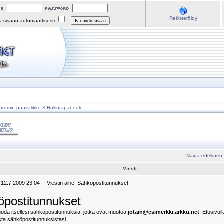
Rekisteröidy
na sisään automaattisesti
»
orumin päävalikko
Hallintapaneeli
Näytä edellinen
Viesti
: 12.7.2009 23:04
Viestin aihe: Sähköpostitunnukset
postitunnukset
luoda itsellesi sähköpostitunnuksia, jotka ovat muotoa
jotain@esimerkki.arkku.net
. Etusivul
ista sähköpostitunnuksistasi.