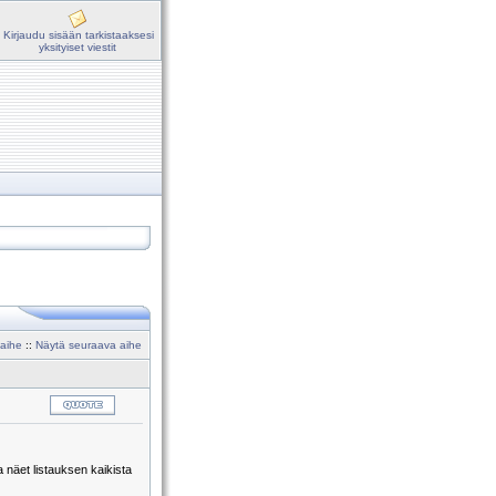
Kirjaudu sisään tarkistaaksesi
yksityiset viestit
 aihe
::
Näytä seuraava aihe
la näet listauksen kaikista