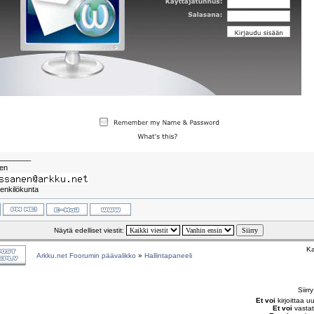
________
nen
enkilökunta
Näytä edelliset viestit:
Ka
Arkku.net Foorumin päävalikko
»
Hallintapaneeli
Siirr
Et voi
kirjoittaa u
Et voi
vastat