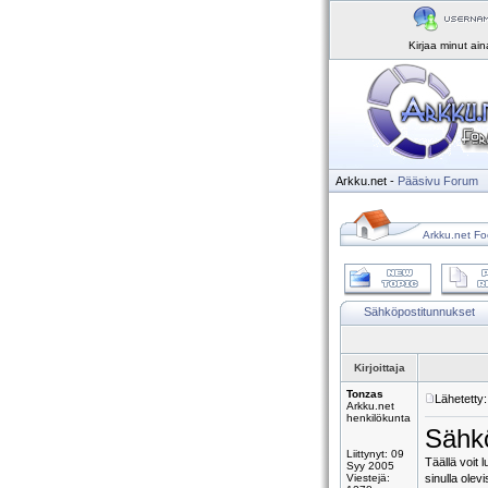
Kirjaa minut ai
Arkku.net
-
Pääsivu
Forum
Arkku.net Fo
Sähköpostitunnukset
Kirjoittaja
Tonzas
Lähetetty
Arkku.net
henkilökunta
Sähkö
Liittynyt: 09
Täällä voit 
Syy 2005
Viestejä:
sinulla olev