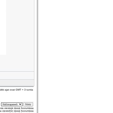
ikki ajat ovat GMT + 3 tuntia
y:
usia viestejä tässä foorumissa
a viesteihin tässä foorumissa