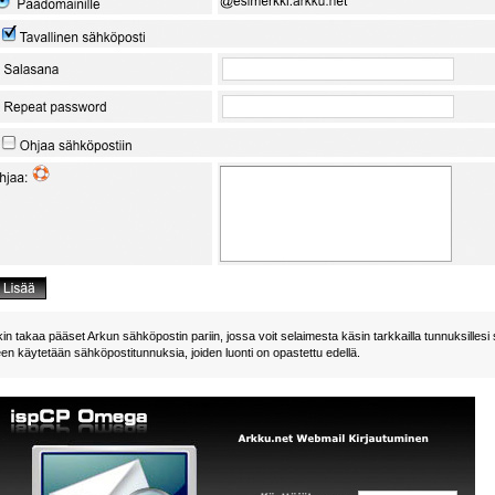
in takaa pääset Arkun sähköpostin pariin, jossa voit selaimesta käsin tarkkailla tunnuksillesi 
en käytetään sähköpostitunnuksia, joiden luonti on opastettu edellä.