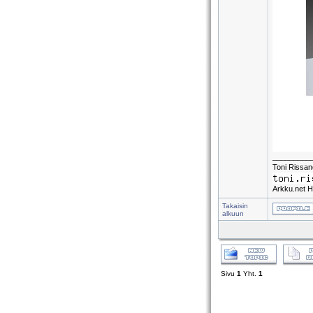
_________
Toni Rissa
Arkku.net H
Takaisin
alkuun
Sivu
1
Yht.
1