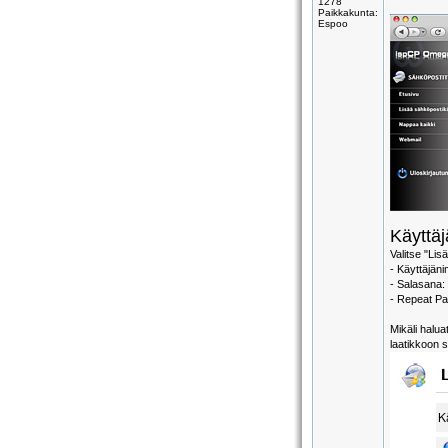
1278
Paikkakunta:
Espoo
Käyttäj
Valitse "Lis
- Käyttäjän
- Salasana:
- Repeat Pa
Mikäli halua
laatikkoon 