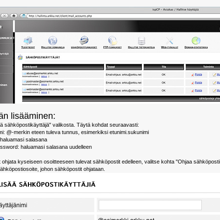
än lisääminen:
ää sähköpostikäyttäjä" valikosta. Täytä kohdat seuraavasti:
imi: @-merkin eteen tuleva tunnus, esimerkiksi etunimi.sukunimi
 haluamasi salasana
ssword: haluamasi salasana uudelleen
t ohjata kyseiseen osoitteeseen tulevat sähköpostit edelleen, valitse kohta "Ohjaa sähköpostii
sähköpostiosoite, johon sähköpostit ohjataan.