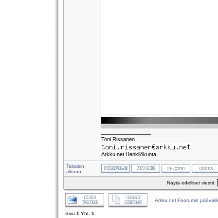
_________________
Toni Rissanen
Arkku.net Henkilökunta
Takaisin
alkuun
Näytä edelliset viestit:
Arkku.net Foorumin päävali
Sivu
1
Yht.
1