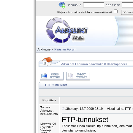
Kirjaa minut aina sisään automaattisesti
Arkku.net
-
Pääsivu
Forum
»
Arkku.net Foorumin päävalikko
Hallintapaneeli
FTP-tunnukset
Kirjoittaja
Tonzas
Lähetetty: 12.7.2009 23:19
Viestin aihe: FTP-
Arkku.net
henkilökunta
FTP-tunnukset
Liittynyt: 09
Täällä voit luoda itsellesi ftp-tunnuksen, joka ov
Syy 2005
Viestejä:
olevista ftp-tunnuksista.