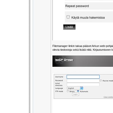
Filemanager-linkin takaa pääset Arkun web-pohjaise
olevia tiedostoja sekä lisätä niitä. Kirjautumiseen 