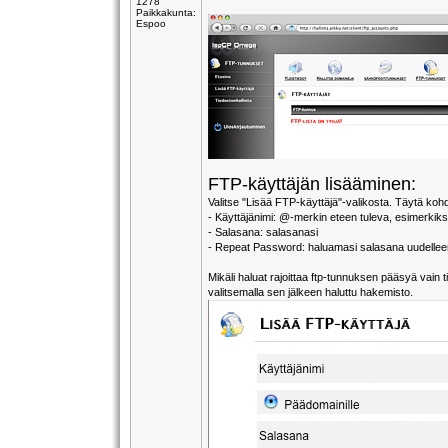
1278
Paikkakunta:
Espoo
FTP-käyttäjän lisääminen:
Valitse "Lisää FTP-käyttäjä"-valikosta. Täytä koh
- Käyttäjänimi: @-merkin eteen tuleva, esimerkiksi
- Salasana: salasanasi
- Repeat Password: haluamasi salasana uudellee
Mikäli haluat rajoittaa ftp-tunnuksen pääsyä vain
valitsemalla sen jälkeen haluttu hakemisto.