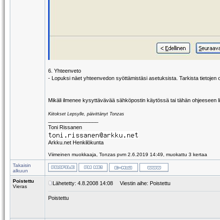
6. Yhteenveto
- Lopuksi näet yhteenvedon syöttämistäsi asetuksista. Tarkista tietojen o
Mikäli ilmenee kysyttävävää sähköpostin käytössä tai tähän ohjeeseen lii
Kiitokset Lepsylle, päivittänyt Tonzas
_________________
Toni Rissanen
Arkku.net Henkilökunta
Viimeinen muokkaaja, Tonzas pvm 2.6.2019 14:49, muokattu 3 kertaa
Takaisin
alkuun
Poistettu
Lähetetty: 4.8.2008 14:08
Viestin aihe: Poistettu
Vieras
Poistettu