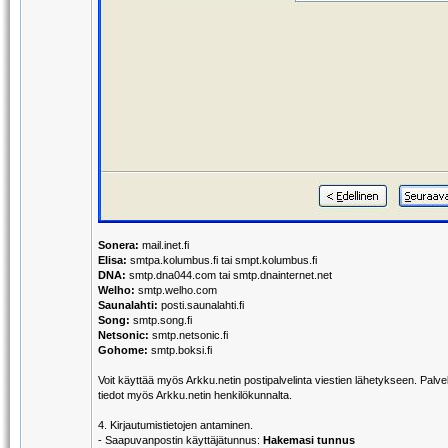
Sonera:
mail.inet.fi
Elisa:
smtpa.kolumbus.fi tai smpt.kolumbus.fi
DNA:
smtp.dna044.com tai smtp.dnainternet.net
Welho:
smtp.welho.com
Saunalahti:
posti.saunalahti.fi
Song:
smtp.song.fi
Netsonic:
smtp.netsonic.fi
Gohome:
smtp.boksi.fi
Voit käyttää myös Arkku.netin postipalvelinta viestien lähetykseen. Palvel
tiedot myös Arkku.netin henkilökunnalta.
4. Kirjautumistietojen antaminen.
- Saapuvanpostin käyttäjätunnus:
Hakemasi tunnus