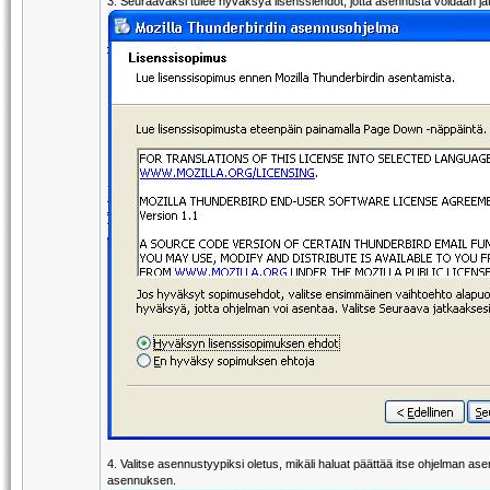
3. Seuraavaksi tulee hyväksyä lisenssiehdot, jotta asennusta voidaan ja
4. Valitse asennustyypiksi oletus, mikäli haluat päättää itse ohjelman
asennuksen.