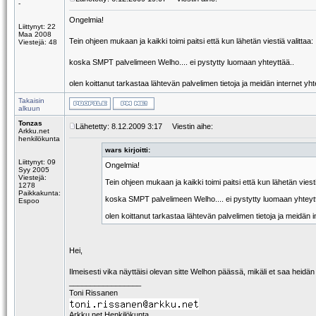
-
Ongelmia!
Liittynyt: 22
Maa 2008
Tein ohjeen mukaan ja kaikki toimi paitsi että kun lähetän viestiä valittaa:
Viestejä: 48
koska SMPT palvelimeen Welho.... ei pystytty luomaan yhteyttää..
olen koittanut tarkastaa lähtevän palvelimen tietoja ja meidän internet yht
Takaisin
alkuun
Tonzas
Lähetetty: 8.12.2009 3:17
Viestin aihe:
Arkku.net
henkilökunta
wars kirjoitti:
Liittynyt: 09
Ongelmia!
Syy 2005
Viestejä:
Tein ohjeen mukaan ja kaikki toimi paitsi että kun lähetän viesti
1278
Paikkakunta:
koska SMPT palvelimeen Welho.... ei pystytty luomaan yhteyt
Espoo
olen koittanut tarkastaa lähtevän palvelimen tietoja ja meidän i
Hei,
Ilmeisesti vika näyttäisi olevan sitte Welhon päässä, mikäli et saa heid
_________________
Toni Rissanen
Arkku.net Henkilökunta