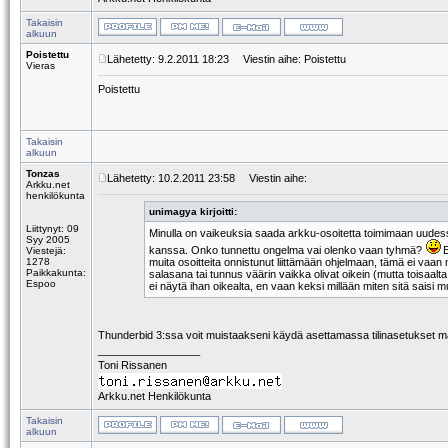
Takaisin
alkuun
Poistettu
Lähetetty: 9.2.2011 18:23
Viestin aihe: Poistettu
Vieras
Poistettu
Takaisin
alkuun
Tonzas
Lähetetty: 10.2.2011 23:58
Viestin aihe:
Arkku.net
henkilökunta
unimagya kirjoitti:
Liittynyt: 09
Minulla on vaikeuksia saada arkku-osoitetta toimimaan uudess
Syy 2005
kanssa. Onko tunnettu ongelma vai olenko vaan tyhmä?
E
Viestejä:
1278
muita osoitteita onnistunut liittämään ohjelmaan, tämä ei vaan
Paikkakunta:
salasana tai tunnus väärin vaikka olivat oikein (mutta toisaal
Espoo
ei näytä ihan oikealta, en vaan keksi millään miten sitä saisi 
Thunderbid 3:ssa voit muistaakseni käydä asettamassa tilinasetukset man
_________________
Toni Rissanen
Arkku.net Henkilökunta
Takaisin
alkuun