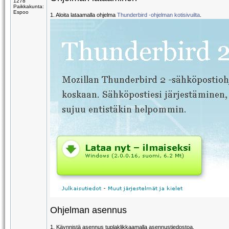
1278
Paikkakunta:
Espoo
1. Aloita lataamalla ohjelma
Thunderbird -ohjelman kotisivuilta
.
Ohjelman asennus
1. Käynnistä asennus tuplaklikkaamalla asennustiedostoa.