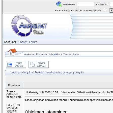
Kirjaa minut aina sisään automaattisesti
Arkku.net
-
Pääsivu
Forum
»
Arkku.net Foorumin päävalikko
Yleiset ohjeet
Sähköpostiohjelma: Mozilla Thunderbirdin asennus ja käyttö
Kirjoittaja
Tonzas
Lähetetty: 4.8.2008 13:52
Viestin aihe: Sähköpostiohjelma: Mozilla T
Arkku.net
henkilökunta
Tässä ohjeessa neuvotaan Mozilla Thunderbird sähköpostiohjelman asenn
Liittynyt: 09
Syy 2005
Viestejä:
Ohjelman lataaminen