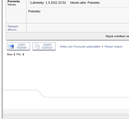
Poistettu
Lähetetty: 1.3.2011 22:52
Viestin aihe: Poistettu
Vieras
Poistettu
Takaisin
alkuun
Näytä edelliset vi
Arkku.net Foorumin päävalikko
»
Yleiset ohjeet
Sivu
1
Yht.
1