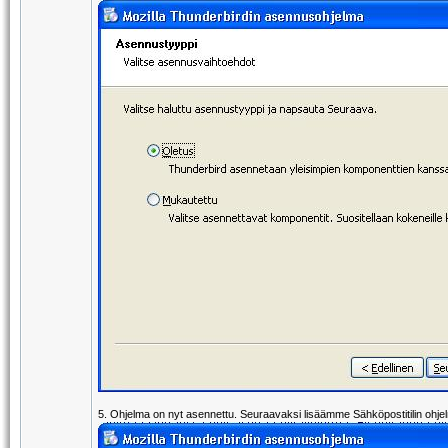
5. Ohjelma on nyt asennettu. Seuraavaksi lisäämme Sähköpostitilin ohje