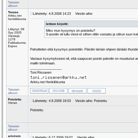
Takaisin
alkuun
Tonzas
Lähetetty: 4.8.2008 14:23
Viestin aihe:
Arkku.net
henkilökunta
leittom kirjoitti:
Liittynyt: 09
Miks mun kysymys on poistettu?
Syy 2005
S-postiin oli tullu viesti et siihen oltiin vastattu ja sitkun tuun 
Viestejä:
1278
Paikkakunta:
Espoo
Pahoittelen että kysymys poistettiin. Päivitin tämän ohjeen tänään thunde
Vastaus kysymykseesi oli, että saapuvan postin palvelin on muuttunut arkk
mailin toimimaan.
_________________
Toni Rissanen
Arkku.net Henkilökunta
Takaisin
alkuun
Poistettu
Lähetetty: 4.8.2008 18:03
Viestin aihe: Poistettu
Vieras
Poistettu
Takaisin
alkuun
arivirem
Lähetetty: 6.12.2009 19:07
Viestin aihe: