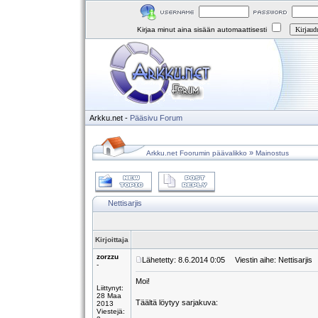
Kirjaa minut aina sisään automaattisesti
Arkku.net
-
Pääsivu
Forum
»
Arkku.net Foorumin päävalikko
Mainostus
Nettisarjis
Kirjoittaja
zorzzu
Lähetetty: 8.6.2014 0:05
Viestin aihe: Nettisarjis
-
Moi!
Liittynyt:
28 Maa
Täältä löytyy sarjakuva:
2013
Viestejä: