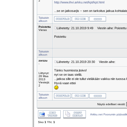
2
http://www.ihvi.arkku.net/kpt/kpt.html
...se on jatkosarjis -- sen on tarkoitus jatkua kohtalai
Takaisin
alkuun
Poistettu
Lähetetty: 21.10.2019 9:49
Viestin aihe: Poistettu
Vieras
Poistettu
Takaisin
alkuun
zorzzu
Lähetetty: 21.10.2019 20:30
Viestin aihe:
-
Tänks huomiosta jtoivo!
Liittynyt:
nyt se on taas siellä.
28 Maa
...jatkoa sille ei ole tullut vieläkään vaikka niin tuossa 
2013
Viestejä:
Hyvä vaan ettei
2
Takaisin
alkuun
Näytä edelliset viestit:
Arkku.net Foorumin päävali
Sivu
1
Yht.
1