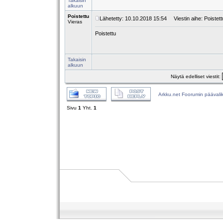
Takaisin
alkuun
Poistettu
Lähetetty: 10.10.2018 15:54
Viestin aihe: Poistett
Vieras
Poistettu
Takaisin
alkuun
Näytä edelliset viestit:
Arkku.net Foorumin päävali
Sivu
1
Yht.
1