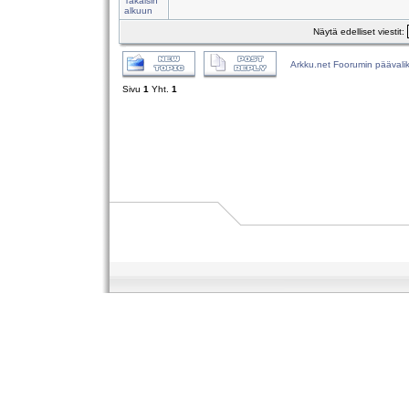
Takaisin
alkuun
Näytä edelliset viestit:
Arkku.net Foorumin päävali
Sivu
1
Yht.
1