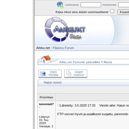
Kirjaa minut aina sisään automaattisesti
Arkku.net
-
Pääsivu
Forum
»
Arkku.net Foorumin päävalikko
Muuta
Hatun nosto!
Kirjoittaja
toiminta67
Lähetetty: 3.5.2020 17:33
Viestin aihe: Hatun no
-
FTP-serveri hyvin ja asiallisesti suojattu, paremm
Liittynyt:
01 Tou
2020
Viestejä: 2