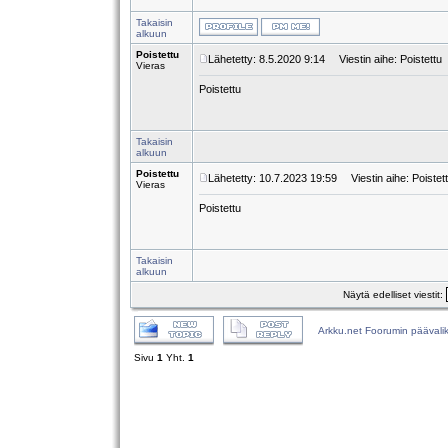
Takaisin
alkuun
Poistettu
Lähetetty: 8.5.2020 9:14
Viestin aihe: Poistettu
Vieras
Poistettu
Takaisin
alkuun
Poistettu
Lähetetty: 10.7.2023 19:59
Viestin aihe: Poistet
Vieras
Poistettu
Takaisin
alkuun
Näytä edelliset viestit:
Arkku.net Foorumin päävali
Sivu
1
Yht.
1