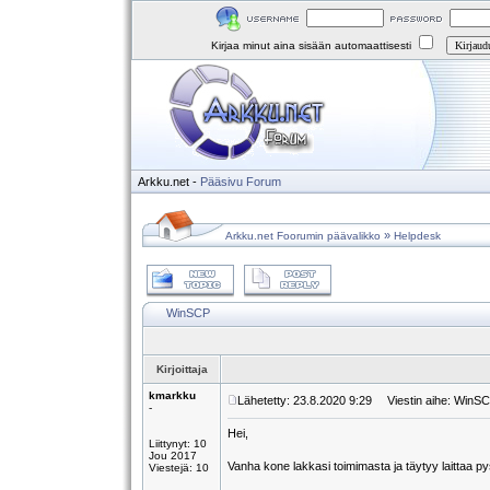
Kirjaa minut aina sisään automaattisesti
Arkku.net
-
Pääsivu
Forum
»
Arkku.net Foorumin päävalikko
Helpdesk
WinSCP
Kirjoittaja
kmarkku
Lähetetty: 23.8.2020 9:29
Viestin aihe: WinS
-
Hei,
Liittynyt: 10
Jou 2017
Vanha kone lakkasi toimimasta ja täytyy laittaa pyst
Viestejä: 10