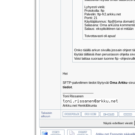
Lyhyesti vielä:
Protokolla: ftp
Palvelin: ftp-fr2.arkku.net
Portti: 21
Käyttäjätunnus: ftp@[oma domain]
Salasana: Oma arkusta kommenteis
Salaus: eksplisiittinen tai ei mitään
Toivottavasti oli apua!
Onko täällä arkun sivuilla jossain ohjeet 
löytää tälläisiä ihan perustason ohjeita siv
Voisi laittaa suoraan tuonne ftp -ohjesivuil
Hei
SFTP-palvelimen tiedot löytyvät
Oma Arkku
-sivu
tiedot
.
_________________
Toni Rissanen
Arkku.net Henkilökunta
Takaisin
alkuun
Näytä edelliset viestit:
Arkku.net Foorumin päävali