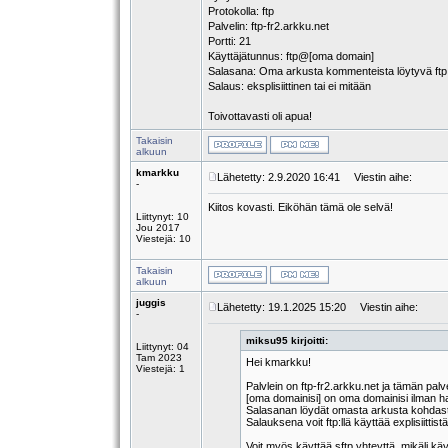
Protokolla: ftp
Palvelin: ftp-fr2.arkku.net
Portti: 21
Käyttäjätunnus: ftp@[oma domain]
Salasana: Oma arkusta kommenteista löytyvä ftp
Salaus: eksplisiittinen tai ei mitään
Toivottavasti oli apua!
Takaisin
alkuun
kmarkku
Lähetetty: 2.9.2020 16:41
Viestin aihe:
-
Kiitos kovasti. Eiköhän tämä ole selvä!
Liittynyt: 10
Jou 2017
Viestejä: 10
Takaisin
alkuun
juggis
Lähetetty: 19.1.2025 15:20
Viestin aihe:
-
miksu95 kirjoitti:
Liittynyt: 04
Tam 2023
Hei kmarkku!
Viestejä: 1
Palvlein on ftp-fr2.arkku.net ja tämän pal
[oma domainisi] on oma domainisi ilman h
Salasanan löydät omasta arkusta kohdasta
Salauksena voit ftp:llä käyttää explisiittist
Voit myös käyttää sftp yhteyttä, mikäli kä