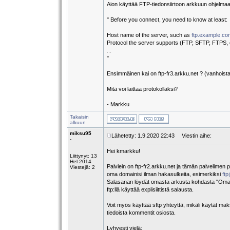
Aion käyttää FTP-tiedonsiirtoon arkkuun ohjelma
" Before you connect, you need to know at least:
Host name of the server, such as
ftp.example.co
Protocol the server supports (FTP, SFTP, FTPS, e
...
"
Ensimmäinen kai on ftp-fr3.arkku.net ? (vanhoista
Mitä voi laittaa protokollaksi?
- Markku
Takaisin
alkuun
miksu95
Lähetetty: 1.9.2020 22:43
Viestin aihe:
-
Hei kmarkku!
Liittynyt: 13
Hel 2014
Palvlein on ftp-fr2.arkku.net ja tämän palvelimen
Viestejä: 2
oma domainisi ilman hakasulkeita, esimerkiksi
ft
Salasanan löydät omasta arkusta kohdasta "Omat t
ftp:llä käyttää explisiittistä salausta.
Voit myös käyttää sftp yhteyttä, mikäli käytät mak
tiedoista kommentit osiosta.
Lyhyesti vielä: