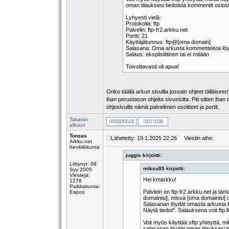
oman tilauksesi tiedoista kommentit osios
Lyhyesti vielä:
Protokolla: ftp
Palvelin: ftp-fr2.arkku.net
Portti: 21
Käyttäjätunnus: ftp@[oma domain]
Salasana: Oma arkusta kommenteista löy
Salaus: eksplisiittinen tai ei mitään
Toivottavasti oli apua!
Onko täällä arkun sivuilla jossain ohjeet tälläisee
ihan perustason ohjeita sivustolta. Piti sitten ihan
ohjesivuille nämä palvelimen osoitteet ja portit.
Takaisin
alkuun
Tonzas
Lähetetty: 19.1.2025 22:26
Viestin aihe:
Arkku.net
henkilökunta
juggis kirjoitti:
Liittynyt: 09
miksu95 kirjoitti:
Syy 2005
Viestejä:
Hei kmarkku!
1278
Paikkakunta:
Palvlein on ftp-fr2.arkku.net ja tä
Espoo
domainisi], missä [oma domainisi] 
Salasanan löydät omasta arkusta k
Näytä tiedot". Salauksena voit ftp:ll
Voit myös käyttää sftp yhteyttä, mi
salasanan löydät oman tilauksesi t