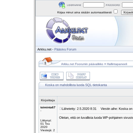
Kirjaa minut aina sisään automaattisesti
Arkku.net
-
Pääsivu
Forum
»
Arkku.net Foorumin päävalikko
Hallintapaneeli
Koska on mahdollista luoda SQL-tietokanta
Kirjoittaja
toiminta67
Lähetetty: 2.5.2020 8:31
Viestin aihe: Koska on 
-
Oletan, että on luvallista luoda WP-pohjainen sivust
Liittynyt:
01 Tou
2020
Viestejä: 2