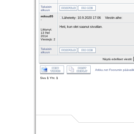
Takaisin
alkuun
miksu95
Lähetetty: 10.9.2020 17:06
Viestin aihe:
-
Heti, kun olet saanut sivutilan.
Liittynyt:
13 Hel
2014
Viestejä: 2
Takaisin
alkuun
Näytä edelliset viestit:
Arkku.net Foorumin päävali
Sivu
1
Yht.
1