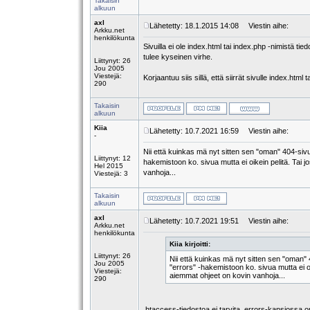
Takaisin
alkuun
axl
Lähetetty: 18.1.2015 14:08
Viestin aihe:
Arkku.net
henkilökunta
Sivuilla ei ole index.html tai index.php -nimistä tied
tulee kyseinen virhe.
Liittynyt: 26
Jou 2005
Viestejä:
Korjaantuu siis sillä, että siirrät sivulle index.html
290
Takaisin
alkuun
Kiia
Lähetetty: 10.7.2021 16:59
Viestin aihe:
-
Nii että kuinkas mä nyt sitten sen "oman" 404-sivun 
Liittynyt: 12
hakemistoon ko. sivua mutta ei oikein pelitä. Tai 
Hel 2015
vanhoja...
Viestejä: 3
Takaisin
alkuun
axl
Lähetetty: 10.7.2021 19:51
Viestin aihe:
Arkku.net
henkilökunta
Kiia kirjoitti:
Liittynyt: 26
Nii että kuinkas mä nyt sitten sen "oman" 4
Jou 2005
"errors" -hakemistoon ko. sivua mutta ei oi
Viestejä:
aiemmat ohjeet on kovin vanhoja...
290
.htaccess-tiedostoa ei tarvita. errors-kansiossa o