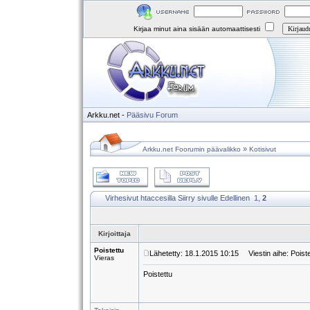
Kirjaa minut aina sisään automaattisesti
Arkku.net
-
Pääsivu
Forum
»
Arkku.net Foorumin päävalikko
Kotisivut
Virhesivut htaccesilla
Siirry sivulle
Edellinen
1
,
2
Kirjoittaja
Poistettu
Lähetetty: 18.1.2015 10:15
Viestin aihe: Poiste
Vieras
Poistettu