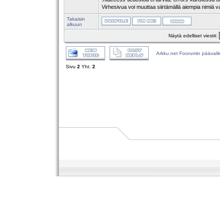
Virhesivua voi muuttaa siirtämällä aiempia nimiä 
Takaisin
alkuun
Näytä edelliset viestit:
Arkku.net Foorumin päävali
Sivu
2
Yht.
2