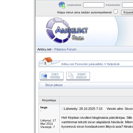
Kirjaa minut aina sisään automaattisesti
Arkku.net
-
Pääsivu
Forum
»
Arkku.net Foorumin päävalikko
Helpdesk
Sivun pituus
Kirjoittaja
hegs
Lähetetty: 28.10.2025 7:15
Viestin aihe: Sivun
-
Hei! Kirjoitan sivulleni blogimaista päiväkirjaa. Sil
Liittynyt: 17
vanhimmat tekstit sivun alapäästä häviävät. Miten 
Mar 2011
kyseessä sivun koodaukseen liittyvä asia? Ainakaan
Viestejä: 7