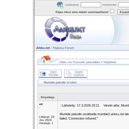
Kirjaa minut aina sisään automaattisesti
Arkku.net
-
Pääsivu
Forum
»
Arkku.net Foorumin päävalikko
Helpdesk
Mumble palvelin ei toimi
Kirjoittaja
vti
Lähetetty: 17.3.2026 20:21
Viestin aihe: Mumble
-
Mumble palvelin osoitteella mumble2.arkku.net lakk
Liittynyt: 23
failed: Connection refused."
Jou 2023
Viestejä: 1