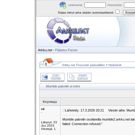
Kirjaa minut aina sisään automaattisesti
Arkku.net
-
Pääsivu
Forum
»
Arkku.net Foorumin päävalikko
Helpdesk
Mumble palvelin ei toimi
Kirjoittaja
vti
Lähetetty: 17.3.2026 20:21
Viestin aihe: Mumble
-
Mumble palvelin osoitteella mumble2.arkku.net lakk
Liittynyt: 23
failed: Connection refused."
Jou 2023
Viestejä: 1