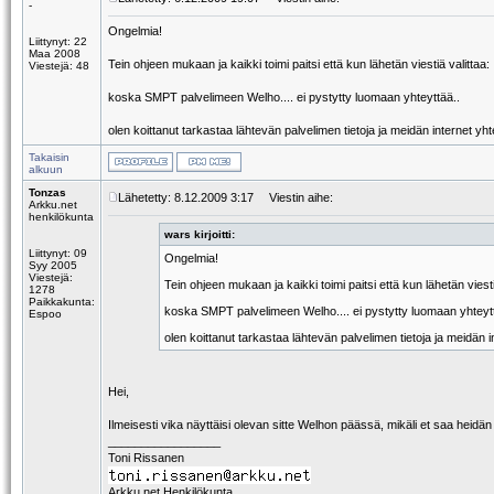
-
Ongelmia!
Liittynyt: 22
Maa 2008
Tein ohjeen mukaan ja kaikki toimi paitsi että kun lähetän viestiä valittaa:
Viestejä: 48
koska SMPT palvelimeen Welho.... ei pystytty luomaan yhteyttää..
olen koittanut tarkastaa lähtevän palvelimen tietoja ja meidän internet yht
Takaisin
alkuun
Tonzas
Lähetetty: 8.12.2009 3:17
Viestin aihe:
Arkku.net
henkilökunta
wars kirjoitti:
Liittynyt: 09
Ongelmia!
Syy 2005
Viestejä:
Tein ohjeen mukaan ja kaikki toimi paitsi että kun lähetän viesti
1278
Paikkakunta:
koska SMPT palvelimeen Welho.... ei pystytty luomaan yhteyt
Espoo
olen koittanut tarkastaa lähtevän palvelimen tietoja ja meidän i
Hei,
Ilmeisesti vika näyttäisi olevan sitte Welhon päässä, mikäli et saa heid
_________________
Toni Rissanen
Arkku.net Henkilökunta