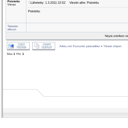
Poistettu
Lähetetty: 1.3.2011 22:52
Viestin aihe: Poistettu
Vieras
Poistettu
Takaisin
alkuun
Näytä edelliset vi
Arkku.net Foorumin päävalikko
»
Yleiset ohjeet
Sivu
1
Yht.
1