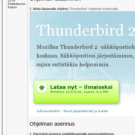
1278
Paikkakunta:
Espoo
1. Aloita lataamalla ohjelma
Thunderbird -ohjelman kotisivuilta
.
Ohjelman asennus
1. Käynnistä asennus tuplaklikkaamalla asennustiedostoa.