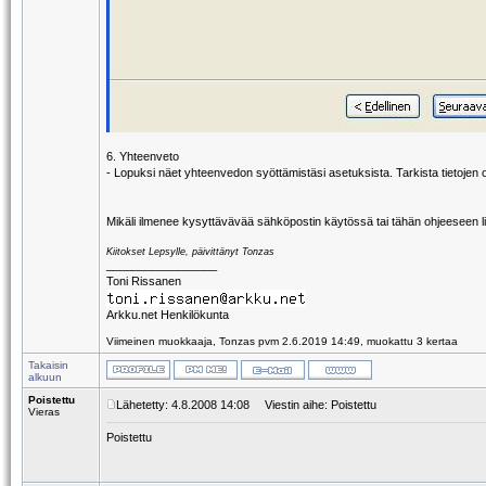
6. Yhteenveto
- Lopuksi näet yhteenvedon syöttämistäsi asetuksista. Tarkista tietojen o
Mikäli ilmenee kysyttävävää sähköpostin käytössä tai tähän ohjeeseen lii
Kiitokset Lepsylle, päivittänyt Tonzas
_________________
Toni Rissanen
Arkku.net Henkilökunta
Viimeinen muokkaaja, Tonzas pvm 2.6.2019 14:49, muokattu 3 kertaa
Takaisin
alkuun
Poistettu
Lähetetty: 4.8.2008 14:08
Viestin aihe: Poistettu
Vieras
Poistettu