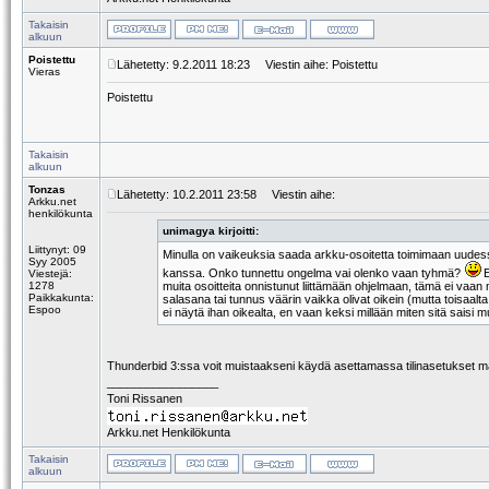
Takaisin
alkuun
Poistettu
Lähetetty: 9.2.2011 18:23
Viestin aihe: Poistettu
Vieras
Poistettu
Takaisin
alkuun
Tonzas
Lähetetty: 10.2.2011 23:58
Viestin aihe:
Arkku.net
henkilökunta
unimagya kirjoitti:
Liittynyt: 09
Minulla on vaikeuksia saada arkku-osoitetta toimimaan uudess
Syy 2005
kanssa. Onko tunnettu ongelma vai olenko vaan tyhmä?
E
Viestejä:
1278
muita osoitteita onnistunut liittämään ohjelmaan, tämä ei vaan
Paikkakunta:
salasana tai tunnus väärin vaikka olivat oikein (mutta toisaal
Espoo
ei näytä ihan oikealta, en vaan keksi millään miten sitä saisi 
Thunderbid 3:ssa voit muistaakseni käydä asettamassa tilinasetukset man
_________________
Toni Rissanen
Arkku.net Henkilökunta
Takaisin
alkuun