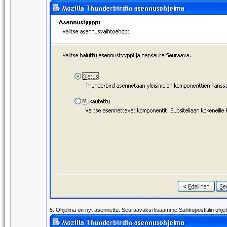
5. Ohjelma on nyt asennettu. Seuraavaksi lisäämme Sähköpostitilin ohje