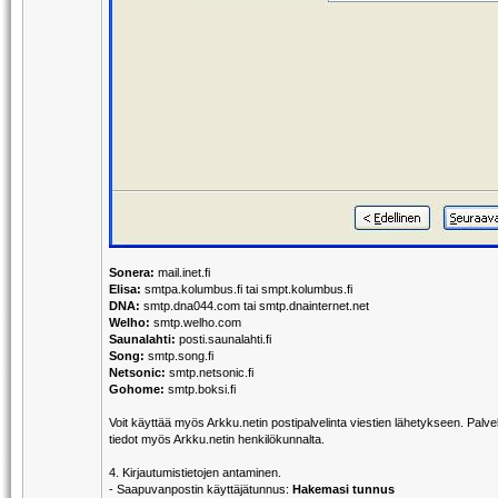
Sonera:
mail.inet.fi
Elisa:
smtpa.kolumbus.fi tai smpt.kolumbus.fi
DNA:
smtp.dna044.com tai smtp.dnainternet.net
Welho:
smtp.welho.com
Saunalahti:
posti.saunalahti.fi
Song:
smtp.song.fi
Netsonic:
smtp.netsonic.fi
Gohome:
smtp.boksi.fi
Voit käyttää myös Arkku.netin postipalvelinta viestien lähetykseen. Palvel
tiedot myös Arkku.netin henkilökunnalta.
4. Kirjautumistietojen antaminen.
- Saapuvanpostin käyttäjätunnus:
Hakemasi tunnus