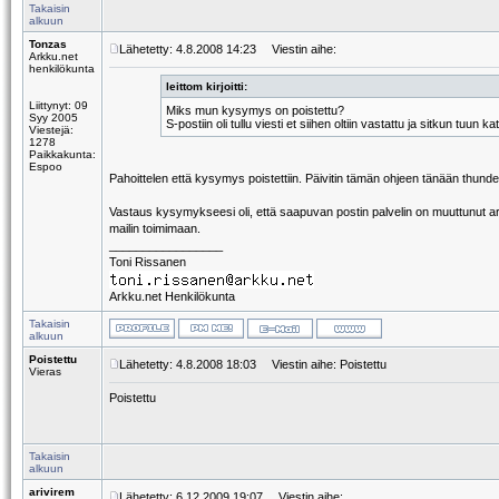
Takaisin
alkuun
Tonzas
Lähetetty: 4.8.2008 14:23
Viestin aihe:
Arkku.net
henkilökunta
leittom kirjoitti:
Liittynyt: 09
Miks mun kysymys on poistettu?
Syy 2005
S-postiin oli tullu viesti et siihen oltiin vastattu ja sitkun tuun 
Viestejä:
1278
Paikkakunta:
Espoo
Pahoittelen että kysymys poistettiin. Päivitin tämän ohjeen tänään thunde
Vastaus kysymykseesi oli, että saapuvan postin palvelin on muuttunut arkk
mailin toimimaan.
_________________
Toni Rissanen
Arkku.net Henkilökunta
Takaisin
alkuun
Poistettu
Lähetetty: 4.8.2008 18:03
Viestin aihe: Poistettu
Vieras
Poistettu
Takaisin
alkuun
arivirem
Lähetetty: 6.12.2009 19:07
Viestin aihe: