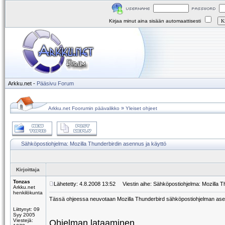
Kirjaa minut aina sisään automaattisesti
Arkku.net
-
Pääsivu
Forum
»
Arkku.net Foorumin päävalikko
Yleiset ohjeet
Sähköpostiohjelma: Mozilla Thunderbirdin asennus ja käyttö
Kirjoittaja
Tonzas
Lähetetty: 4.8.2008 13:52
Viestin aihe: Sähköpostiohjelma: Mozilla T
Arkku.net
henkilökunta
Tässä ohjeessa neuvotaan Mozilla Thunderbird sähköpostiohjelman asenn
Liittynyt: 09
Syy 2005
Viestejä:
Ohjelman lataaminen