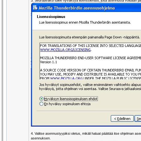
3. Seuraavaksi tulee hyväksyä lisenssiehdot, jotta asennusta voidaan ja
4. Valitse asennustyypiksi oletus, mikäli haluat päättää itse ohjelman
asennuksen.