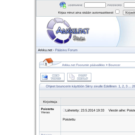
Kirjaa minut aina sisään automaattisesti
Arkku.net
-
Pääsivu
Forum
»
Arkku.net Foorumin päävalikko
Bouncer
Ohjeet bouncerin käyttöön
Siirry sivulle
Edellinen
1
,
2
,
3
...
2
Kirjoittaja
Poistettu
Lähetetty: 23.5.2014 19:33
Viestin aihe: Poist
Vieras
Poistettu