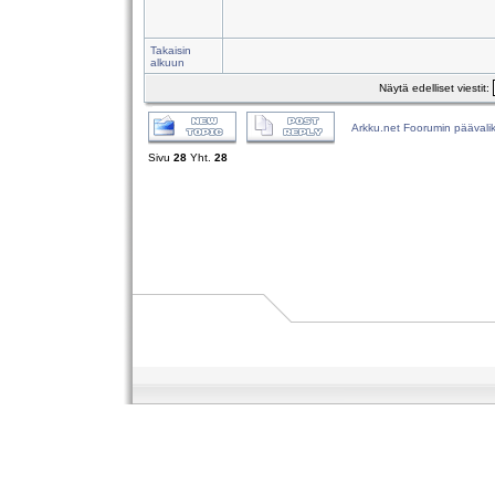
Takaisin
alkuun
Näytä edelliset viestit:
Arkku.net Foorumin päävali
Sivu
28
Yht.
28