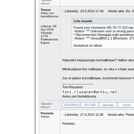
Takaisin
alkuun
Tonzas
Lähetetty: 24.5.2014 17:40
Viestin aihe: Re: X
Arkku.net
henkilökunta
Jx5e kirjoitti:
Liittynyt: 09
Found your hostname (85-76-77-223-nat.el
Syy 2005
-Notice- *** Unknown user or wrong pas
Viestejä:
* Disconnected (Vastapää sulki pistokkee
1278
-Notice- *** shroudBNC1.1 $Revision: 37
Paikkakunta:
Espoo
Asetukset on oikein
Pääsetkö kirjautumaan bnchallintaan? Valitse oikea
Mikäli pääset bnc-hallintaan, on vika x-chatin ase
Jos et pääse bnchallintaan, kommentoi bouncer-
_________________
Toni Rissanen
Arkku.net Henkilökunta
Takaisin
alkuun
Poistettu
Lähetetty: 27.6.2014 11:38
Viestin aihe: Poiste
Vieras
Poistettu