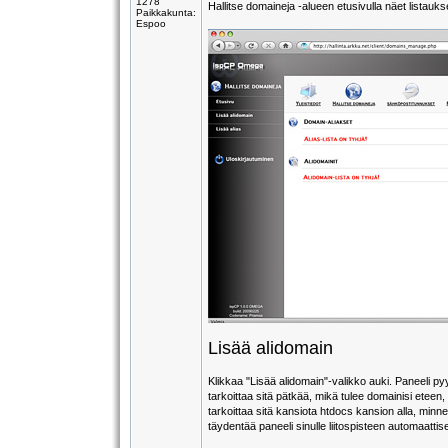
1278
Hallitse domaineja -alueen etusivulla näet listaukse
Paikkakunta:
Espoo
Lisää alidomain
Klikkaa "Lisää alidomain"-valikko auki. Paneeli py
tarkoittaa sitä pätkää, mikä tulee domainisi eteen
tarkoittaa sitä kansiota htdocs kansion alla, minn
täydentää paneeli sinulle liitospisteen automaattise