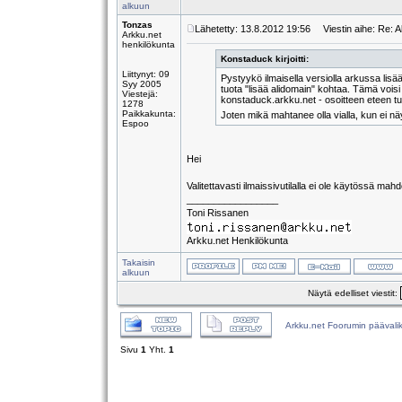
alkuun
Tonzas
Lähetetty: 13.8.2012 19:56
Viestin aihe: Re: Al
Arkku.net
henkilökunta
Konstaduck kirjoitti:
Liittynyt: 09
Pystyykö ilmaisella versiolla arkussa lisä
Syy 2005
tuota "lisää alidomain" kohtaa. Tämä voisi 
Viestejä:
konstaduck.arkku.net - osoitteen eteen tuli
1278
Paikkakunta:
Joten mikä mahtanee olla vialla, kun ei 
Espoo
Hei
Valitettavasti ilmaissivutilalla ei ole käytössä mahd
_________________
Toni Rissanen
Arkku.net Henkilökunta
Takaisin
alkuun
Näytä edelliset viestit:
Arkku.net Foorumin päävali
Sivu
1
Yht.
1