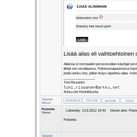
Lisää alias eli vaihtoehtoinen 
Aliaksia ei normaalisti perussivutilan-käyttäjä tar
liittää sen sivutilaansa. Poikkeustapauksissa käy
jotain.arkku.net), jolloin lisäys tapahtuu alias -ko
_________________
Toni Rissanen
Arkku.net Henkilökunta
Takaisin
alkuun
Poistettu
Lähetetty: 13.8.2012 19:43
Viestin aihe: Poist
Vieras
Poistettu
Takaisin