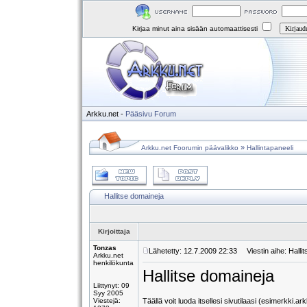
Kirjaa minut aina sisään automaattisesti
Arkku.net
-
Pääsivu
Forum
»
Arkku.net Foorumin päävalikko
Hallintapaneeli
Hallitse domaineja
Kirjoittaja
Tonzas
Lähetetty: 12.7.2009 22:33
Viestin aihe: Halli
Arkku.net
henkilökunta
Hallitse domaineja
Liittynyt: 09
Syy 2005
Viestejä:
Täällä voit luoda itsellesi sivutilaasi (esimerkki