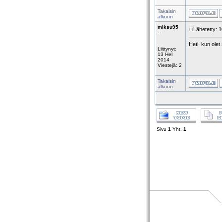
Takaisin
alkuun
miksu95
Lähetetty: 
-
Heti, kun olet
Liittynyt:
13 Hel
2014
Viestejä: 2
Takaisin
alkuun
Sivu
1
Yht.
1