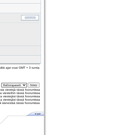
ikki ajat ovat GMT + 3 tuntia
y:
usia viestejä tässä foorumissa
a viesteihin tässä foorumissa
 viestejäsi tässä foorumissa
a viestejäsi tässä foorumissa
i
äänestää tässä foorumissa