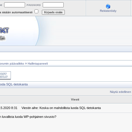
Rekisteröidy
na sisään automaattisesti
»
orumin päävalikko
Hallintapaneeli
uoda SQL-tietokanta
Näytä edellinen
Viesti
2.5.2020 8:31
Viestin aihe: Koska on mahdollista luoda SQL-tietokanta
n luvallista luoda WP-pohjainen sivusto?