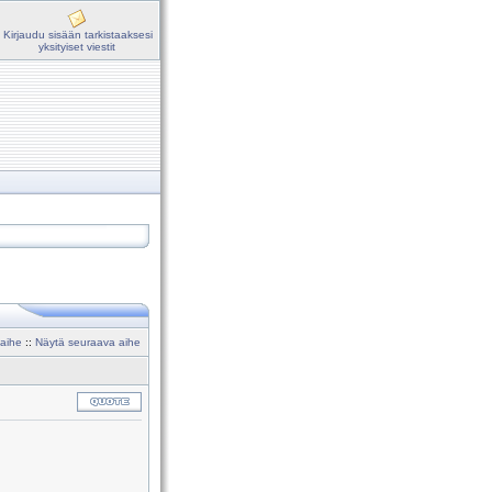
Kirjaudu sisään tarkistaaksesi
yksityiset viestit
 aihe
::
Näytä seuraava aihe