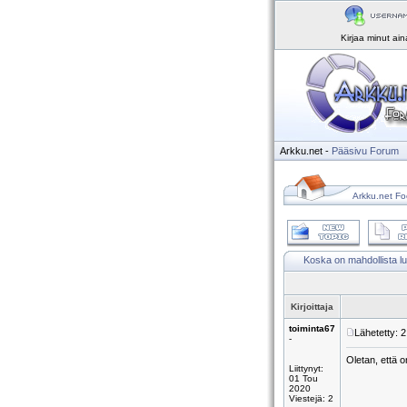
Kirjaa minut ai
Arkku.net
-
Pääsivu
Forum
Arkku.net Fo
Koska on mahdollista l
Kirjoittaja
toiminta67
Lähetetty: 
-
Oletan, että o
Liittynyt:
01 Tou
2020
Viestejä: 2