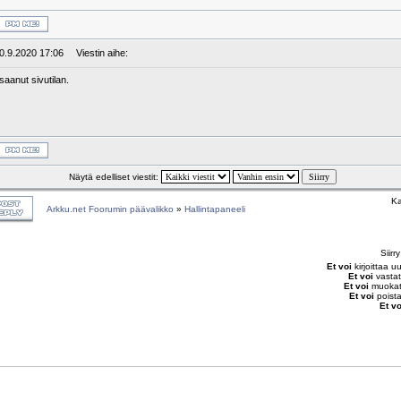
10.9.2020 17:06
Viestin aihe:
 saanut sivutilan.
Näytä edelliset viestit:
Ka
Arkku.net Foorumin päävalikko
»
Hallintapaneeli
Siirr
Et voi
kirjoittaa u
Et voi
vastat
Et voi
muokata
Et voi
poista
Et vo