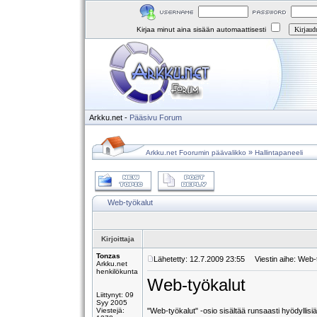
Kirjaa minut aina sisään automaattisesti
Arkku.net
-
Pääsivu
Forum
»
Arkku.net Foorumin päävalikko
Hallintapaneeli
Web-työkalut
Kirjoittaja
Tonzas
Lähetetty: 12.7.2009 23:55
Viestin aihe: Web-
Arkku.net
henkilökunta
Web-työkalut
Liittynyt: 09
Syy 2005
Viestejä:
"Web-työkalut" -osio sisältää runsaasti hyödyllis