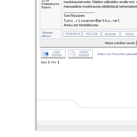
1278
muokkaustarvetta. Näiden välineiden avulla mm. v
Paikkakunta:
manuaalista muokkausta edellyttävät toimenpiteet 
Espoo
_________________
Toni Rissanen
Arkku.net Henkilökunta
Takaisin
alkuun
Näytä edelliset viestit:
Arkku.net Foorumin päävali
Sivu
1
Yht.
1