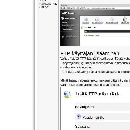
1278
Paikkakunta:
Espoo
FTP-käyttäjän lisääminen:
Valitse "Lisää FTP-käyttäjä"-valikosta. Täytä koh
- Käyttäjänimi: @-merkin eteen tuleva, esimerkiksi
- Salasana: salasanasi
- Repeat Password: haluamasi salasana uudellee
Mikäli haluat rajoittaa ftp-tunnuksen pääsyä vain
valitsemalla sen jälkeen haluttu hakemisto.