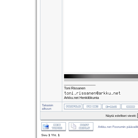
_________________
Toni Rissanen
Arkku.net Henkilökunta
Takaisin
alkuun
Näytä edelliset viestit:
Arkku.net Foorumin päävali
Sivu
1
Yht.
1