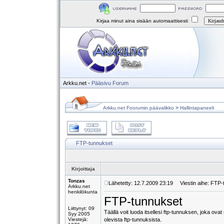
Kirjaa minut aina sisään automaattisesti
Arkku.net
-
Pääsivu
Forum
»
Arkku.net Foorumin päävalikko
Hallintapaneeli
FTP-tunnukset
Kirjoittaja
Tonzas
Lähetetty: 12.7.2009 23:19
Viestin aihe: FTP-
Arkku.net
henkilökunta
FTP-tunnukset
Liittynyt: 09
Täällä voit luoda itsellesi ftp-tunnuksen, joka ov
Syy 2005
Viestejä:
olevista ftp-tunnuksista.