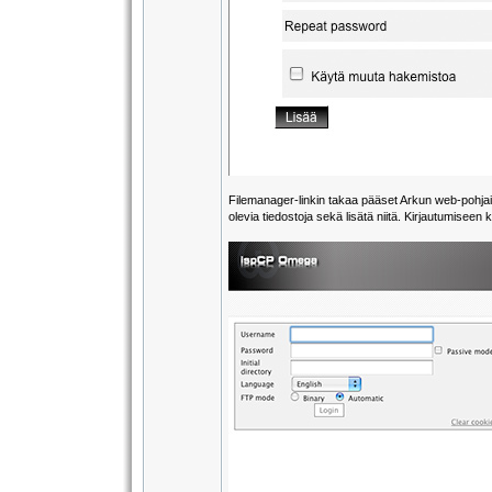
Filemanager-linkin takaa pääset Arkun web-pohjaise
olevia tiedostoja sekä lisätä niitä. Kirjautumiseen 