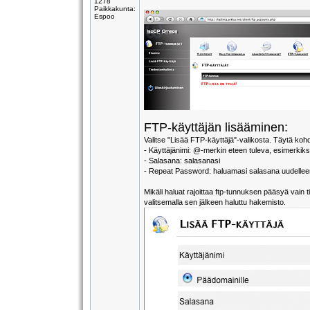
1278
Paikkakunta:
Espoo
FTP-käyttäjän lisääminen:
Valitse "Lisää FTP-käyttäjä"-valikosta. Täytä koh
- Käyttäjänimi: @-merkin eteen tuleva, esimerkiksi
- Salasana: salasanasi
- Repeat Password: haluamasi salasana uudellee
Mikäli haluat rajoittaa ftp-tunnuksen pääsyä vain
valitsemalla sen jälkeen haluttu hakemisto.