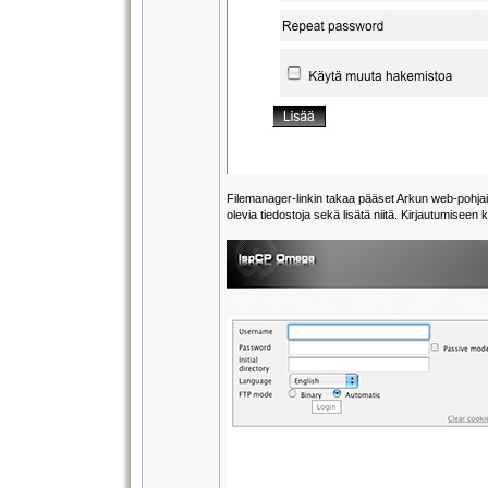
Filemanager-linkin takaa pääset Arkun web-pohjaise
olevia tiedostoja sekä lisätä niitä. Kirjautumiseen 