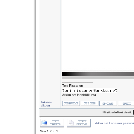
_________________
Toni Rissanen
Arkku.net Henkilökunta
Takaisin
alkuun
Näytä edelliset viestit:
Arkku.net Foorumin päävali
Sivu
1
Yht.
1