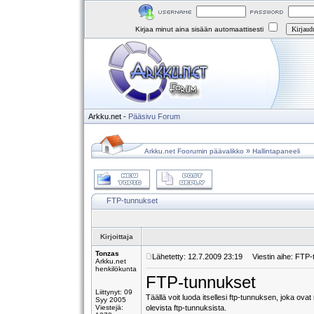
Kirjaa minut aina sisään automaattisesti
Arkku.net
-
Pääsivu
Forum
»
Arkku.net Foorumin päävalikko
Hallintapaneeli
FTP-tunnukset
Kirjoittaja
Tonzas
Lähetetty: 12.7.2009 23:19
Viestin aihe: FTP-
Arkku.net
henkilökunta
FTP-tunnukset
Liittynyt: 09
Täällä voit luoda itsellesi ftp-tunnuksen, joka ov
Syy 2005
Viestejä:
olevista ftp-tunnuksista.