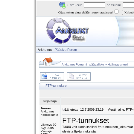
Kirjaa minut aina sisään automaattisesti
Arkku.net
-
Pääsivu
Forum
»
Arkku.net Foorumin päävalikko
Hallintapaneeli
FTP-tunnukset
Kirjoittaja
Tonzas
Lähetetty: 12.7.2009 23:19
Viestin aihe: FTP-
Arkku.net
henkilökunta
FTP-tunnukset
Liittynyt: 09
Täällä voit luoda itsellesi ftp-tunnuksen, joka ov
Syy 2005
Viestejä:
olevista ftp-tunnuksista.