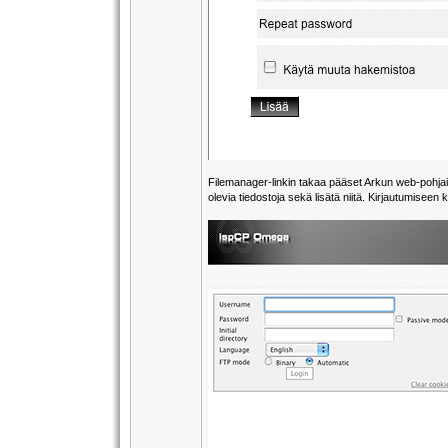
Filemanager-linkin takaa pääset Arkun web-pohjaise
olevia tiedostoja sekä lisätä niitä. Kirjautumiseen 