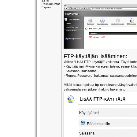
1278
Paikkakunta:
Espoo
FTP-käyttäjän lisääminen:
Valitse "Lisää FTP-käyttäjä"-valikosta. Täytä koh
- Käyttäjänimi: @-merkin eteen tuleva, esimerkiksi
- Salasana: salasanasi
- Repeat Password: haluamasi salasana uudellee
Mikäli haluat rajoittaa ftp-tunnuksen pääsyä vain
valitsemalla sen jälkeen haluttu hakemisto.