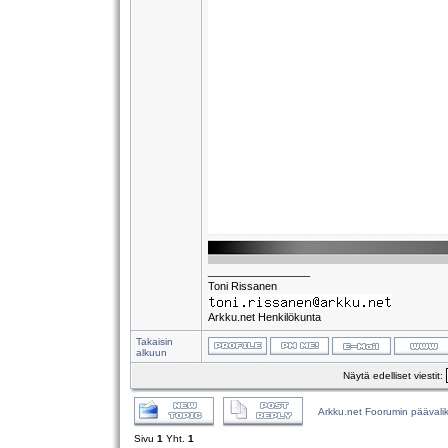
_________________
Toni Rissanen
Arkku.net Henkilökunta
Takaisin
alkuun
Näytä edelliset viestit:
Arkku.net Foorumin päävali
Sivu
1
Yht.
1