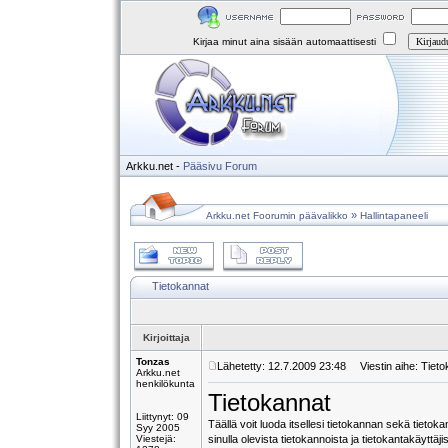
Kirjaa minut aina sisään automaattisesti
Arkku.net
-
Pääsivu
Forum
»
Arkku.net Foorumin päävalikko
Hallintapaneeli
Tietokannat
Kirjoittaja
Tonzas
Lähetetty: 12.7.2009 23:48
Viestin aihe: Tieto
Arkku.net
henkilökunta
Tietokannat
Liittynyt: 09
Täällä voit luoda itsellesi tietokannan sekä tieto
Syy 2005
Viestejä:
sinulla olevista tietokannoista ja tietokantakäyttäji