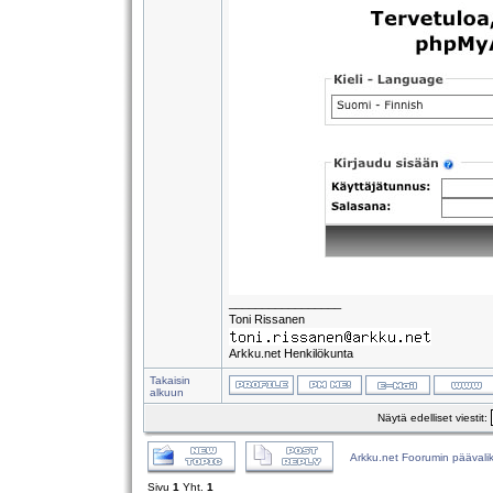
_________________
Toni Rissanen
Arkku.net Henkilökunta
Takaisin
alkuun
Näytä edelliset viestit:
Arkku.net Foorumin päävali
Sivu
1
Yht.
1