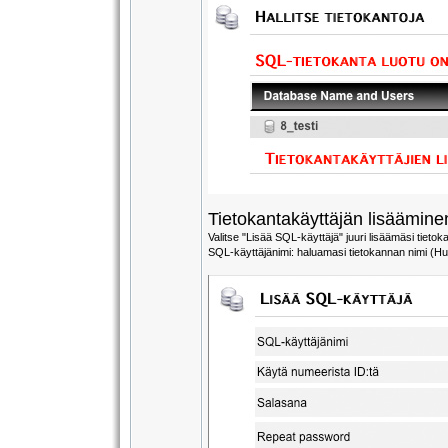
Tietokantakäyttäjän lisäämine
Valitse "Lisää SQL-käyttäjä" juuri lisäämäsi tiet
SQL-käyttäjänimi: haluamasi tietokannan nimi (Hu