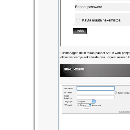
Filemanager-linkin takaa pääset Arkun web-pohjaise
olevia tiedostoja sekä lisätä niitä. Kirjautumiseen 