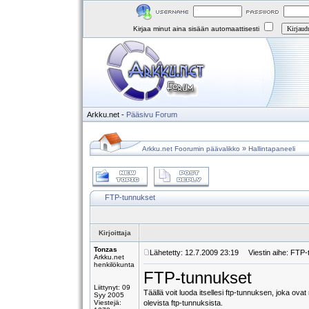
Kirjaa minut aina sisään automaattisesti
Arkku.net
-
Pääsivu
Forum
»
Arkku.net Foorumin päävalikko
Hallintapaneeli
FTP-tunnukset
Kirjoittaja
Tonzas
Lähetetty: 12.7.2009 23:19
Viestin aihe: FTP-
Arkku.net
henkilökunta
FTP-tunnukset
Liittynyt: 09
Täällä voit luoda itsellesi ftp-tunnuksen, joka ov
Syy 2005
Viestejä:
olevista ftp-tunnuksista.