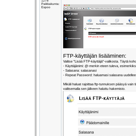
1278
Paikkakunta:
Espoo
FTP-käyttäjän lisääminen:
Valitse "Lisää FTP-käyttäjä"-valikosta. Täytä koh
- Käyttäjänimi: @-merkin eteen tuleva, esimerkiksi
- Salasana: salasanasi
- Repeat Password: haluamasi salasana uudellee
Mikäli haluat rajoittaa ftp-tunnuksen pääsyä vain
valitsemalla sen jälkeen haluttu hakemisto.