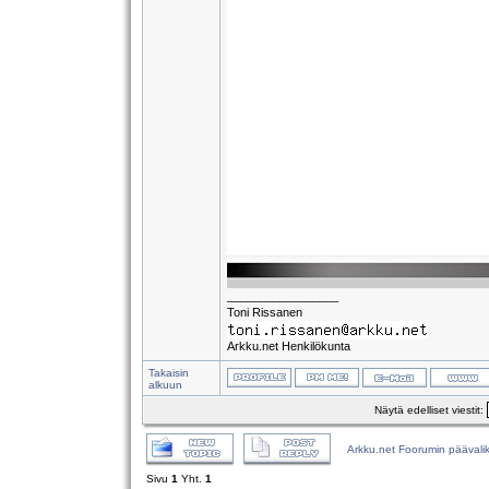
_________________
Toni Rissanen
Arkku.net Henkilökunta
Takaisin
alkuun
Näytä edelliset viestit:
Arkku.net Foorumin päävali
Sivu
1
Yht.
1