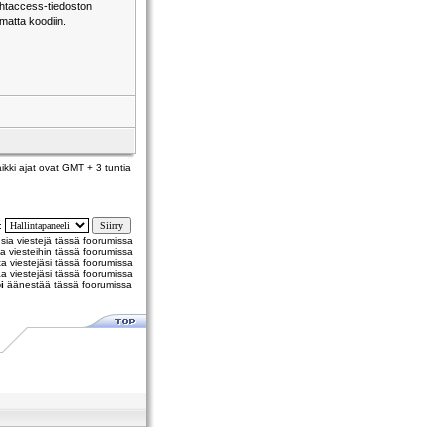
.htaccess-tiedoston
matta koodiin.
ikki ajat ovat GMT + 3 tuntia
y:
usia viestejä tässä foorumissa
a viesteihin tässä foorumissa
 viestejäsi tässä foorumissa
a viestejäsi tässä foorumissa
i
äänestää tässä foorumissa