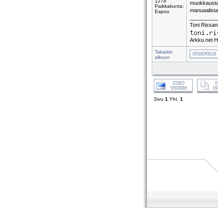
1278
muokkaustar
Paikkakunta:
manuaalista
Espoo
_________
Toni Rissa
Arkku.net H
Takaisin
alkuun
Sivu
1
Yht.
1