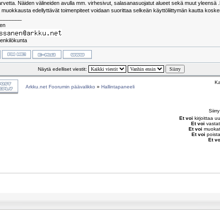
vetta. Näiden välineiden avulla mm. virhesivut, salasanasuojatut alueet sekä muut yleensä 
 muokkausta edellyttävät toimenpiteet voidaan suorittaa selkeän käyttöliittymän kautta koske
________
nen
enkilökunta
Näytä edelliset viestit:
Ka
Arkku.net Foorumin päävalikko
»
Hallintapaneeli
Siirr
Et voi
kirjoittaa u
Et voi
vastat
Et voi
muokata
Et voi
poista
Et vo