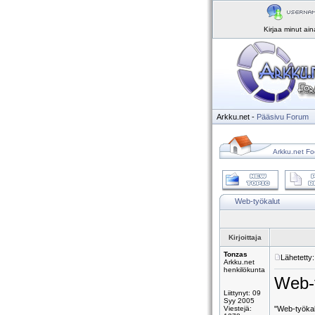
Kirjaa minut ai
Arkku.net
-
Pääsivu
Forum
Arkku.net Fo
Web-työkalut
Kirjoittaja
Tonzas
Lähetetty
Arkku.net
henkilökunta
Web-t
Liittynyt: 09
Syy 2005
Viestejä:
"Web-työkalu