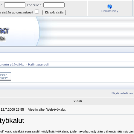
Rekisteröidy
na sisään automaattisesti
»
orumin päävalikko
Hallintapaneeli
Näytä edellinen
Viesti
: 12.7.2009 23:55
Viestin aihe: Web-työkalut
yökalut
t" -osio sisältää runsaasti hyödyllisiä työkaluja, joiden avulla pystytään vähentämään sivuj