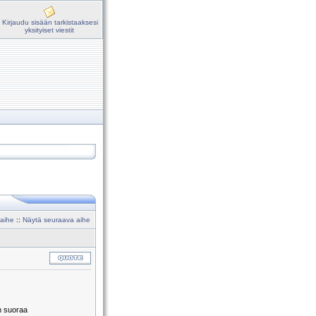
Kirjaudu sisään tarkistaaksesi
yksityiset viestit
 aihe
::
Näytä seuraava aihe
en suoraa