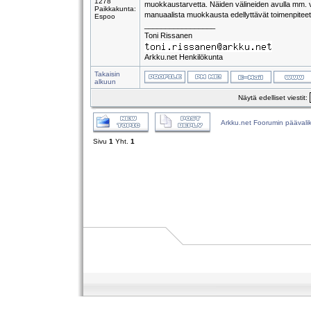
1278
muokkaustarvetta. Näiden välineiden avulla mm. v
Paikkakunta:
manuaalista muokkausta edellyttävät toimenpiteet 
Espoo
_________________
Toni Rissanen
Arkku.net Henkilökunta
Takaisin
alkuun
Näytä edelliset viestit:
Arkku.net Foorumin päävali
Sivu
1
Yht.
1