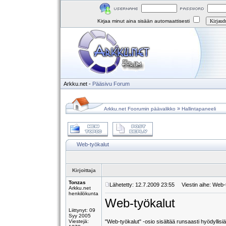
Kirjaa minut aina sisään automaattisesti
Arkku.net
-
Pääsivu
Forum
»
Arkku.net Foorumin päävalikko
Hallintapaneeli
Web-työkalut
Kirjoittaja
Tonzas
Lähetetty: 12.7.2009 23:55
Viestin aihe: Web-
Arkku.net
henkilökunta
Web-työkalut
Liittynyt: 09
Syy 2005
Viestejä:
"Web-työkalut" -osio sisältää runsaasti hyödyllis