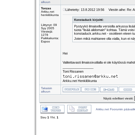
alkuun
Tonzas
Lähetetty: 13.8.2012 19:56
Viestin aihe: Re: Al
Arkku.net
henkilökunta
Konstaduck kirjoitti:
Liittynyt: 09
Pystyykö ilmaisella versiolla arkussa lisä
Syy 2005
tuota "lisää alidomain" kohtaa. Tämä voisi 
Viestejä:
konstaduck.arkku.net - osoitteen eteen tuli
1278
Paikkakunta:
Joten mikä mahtanee olla vialla, kun ei 
Espoo
Hei
Valitettavasti ilmaissivutilalla ei ole käytössä mahd
_________________
Toni Rissanen
Arkku.net Henkilökunta
Takaisin
alkuun
Näytä edelliset viestit:
Arkku.net Foorumin päävali
Sivu
1
Yht.
1