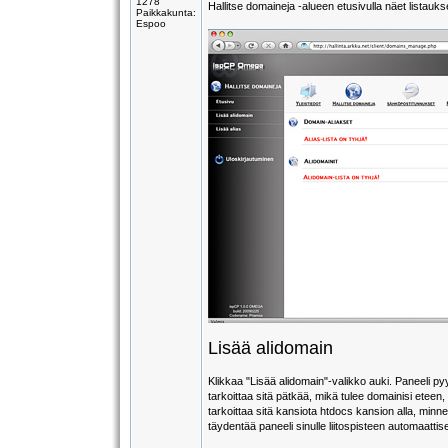
1278
Hallitse domaineja -alueen etusivulla näet listaukse
Paikkakunta:
Espoo
Lisää alidomain
Klikkaa "Lisää alidomain"-valikko auki. Paneeli py
tarkoittaa sitä pätkää, mikä tulee domainisi eteen
tarkoittaa sitä kansiota htdocs kansion alla, minn
täydentää paneeli sinulle liitospisteen automaattise