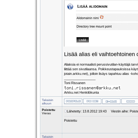
Lisää alias eli vaihtoehtoinen 
Aliaksia ei normaalisti perussivutilan-käyttäjä tar
liittää sen sivutilaansa. Poikkeustapauksissa käy
jotain.arkku.net), jolloin lisäys tapahtuu alias -ko
_________________
Toni Rissanen
Arkku.net Henkilökunta
Takaisin
alkuun
Poistettu
Lähetetty: 13.8.2012 19:43
Viestin aihe: Poist
Vieras
Poistettu
Takaisin