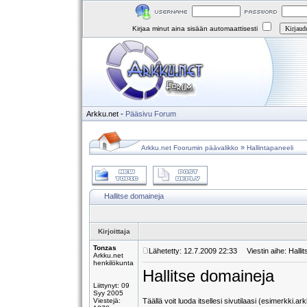
Kirjaa minut aina sisään automaattisesti
Arkku.net
-
Pääsivu
Forum
»
Arkku.net Foorumin päävalikko
Hallintapaneeli
Hallitse domaineja
Kirjoittaja
Tonzas
Lähetetty: 12.7.2009 22:33
Viestin aihe: Halli
Arkku.net
henkilökunta
Hallitse domaineja
Liittynyt: 09
Syy 2005
Viestejä:
Täällä voit luoda itsellesi sivutilaasi (esimerkki