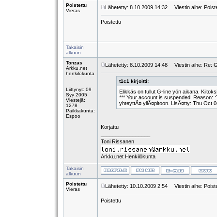
Poistettu
Lähetetty: 8.10.2009 14:32
Viestin aihe: Poist
Vieras
Poistettu
Takaisin
alkuun
Tonzas
Lähetetty: 8.10.2009 14:48
Viestin aihe: Re: G
Arkku.net
henkilökunta
t1c1 kirjoitti:
Liittynyt: 09
Elikkäs on tullut G-line yön aikana. Kiitok
Syy 2005
*** Your account is suspended. Reason: :
Viestejä:
yhteyttÃ¤ yllÃ¤pitoon. LisÃ¤tty: Thu Oct
1278
Paikkakunta:
Espoo
Korjattu
_________________
Toni Rissanen
Arkku.net Henkilökunta
Takaisin
alkuun
Poistettu
Lähetetty: 10.10.2009 2:54
Viestin aihe: Poist
Vieras
Poistettu