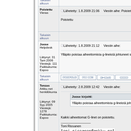
Takaisin
alkuun
Poistettu
Lähetetty: 1.8.2009 21:06
Viestin aihe: Poistet
Vieras
Poistettu
Takaisin
alkuun
Joose
Lähetetty: 1.8.2009 21:12
Viestin aihe:
Helpdesk
Ylläpito poistaa aiheettomista g-lineistä johtunee
Liittynyt: 31
Tam 2006
Viestejä: 111
Paikkakunta:
Espoo
Takaisin
alkuun
Tonzas
Lähetetty: 2.8.2009 12:42
Viestin aihe:
Arkku.net
henkilökunta
Joose kirjoitti:
Liittynyt: 09
Ylläpito poistaa aiheettomista g-lineistä 
Syy 2005
Viestejä:
1278
Paikkakunta:
Kaikki aiheettomat G-linet on poistettu.
Espoo
_________________
Toni Rissanen