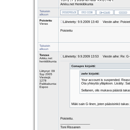
Arkku.net Henkilökunta
Takaisin
alkuun
Poistettu
Lähetetty: 9.9.2009 13:40
Viestin aihe: Poistet
Vieras
Poistettu
Takaisin
alkuun
Tonzas
Lähetetty: 9.9.2009 13:53
Viestin aihe: Re: G
Arkku.net
henkilökunta
Comapre kirjoitti:
Liittynyt: 09
zwhr kirjoitti:
Syy 2005
Viestejä:
Your account is suspended. Reason
1278
Ota yhteyttä ylläpitoon. Lisätty: 
Paikkakunta:
Espoo
Sellanen, olis mukava päästä taka
Mäki sain G-linen, joten pääsisinkö takas
Poistettu.
_________________
Toni Rissanen