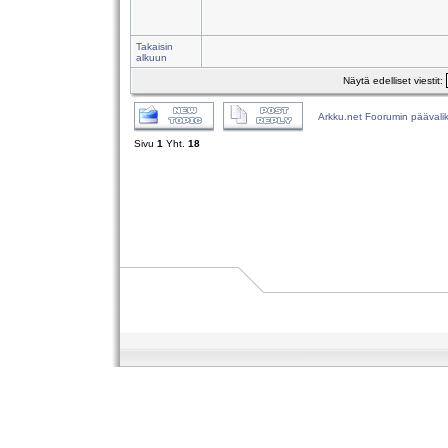
Takaisin
alkuun
Näytä edelliset viestit:
Arkku.net Foorumin päävali
Sivu
1
Yht.
18