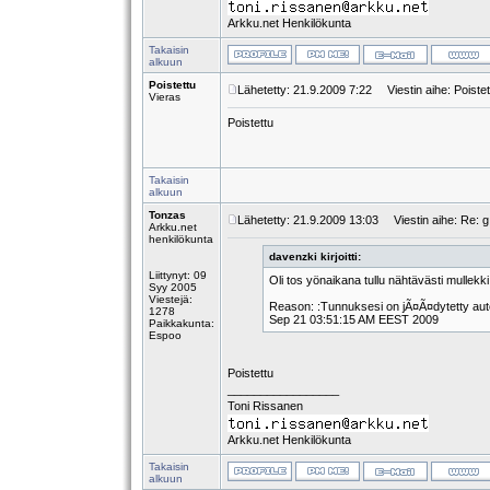
Arkku.net Henkilökunta
Takaisin
alkuun
Poistettu
Lähetetty: 21.9.2009 7:22
Viestin aihe: Poistet
Vieras
Poistettu
Takaisin
alkuun
Tonzas
Lähetetty: 21.9.2009 13:03
Viestin aihe: Re: g 
Arkku.net
henkilökunta
davenzki kirjoitti:
Liittynyt: 09
Oli tos yönaikana tullu nähtävästi mullekk
Syy 2005
Viestejä:
Reason: :Tunnuksesi on jÃ¤Ã¤dytetty autom
1278
Sep 21 03:51:15 AM EEST 2009
Paikkakunta:
Espoo
Poistettu
_________________
Toni Rissanen
Arkku.net Henkilökunta
Takaisin
alkuun