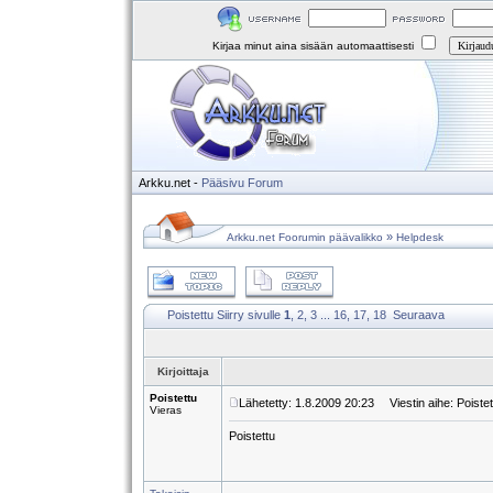
Kirjaa minut aina sisään automaattisesti
Arkku.net
-
Pääsivu
Forum
»
Arkku.net Foorumin päävalikko
Helpdesk
Poistettu
Siirry sivulle
1
,
2
,
3
...
16
,
17
,
18
Seuraava
Kirjoittaja
Poistettu
Lähetetty: 1.8.2009 20:23
Viestin aihe: Poistet
Vieras
Poistettu