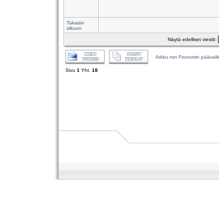
Takaisin
alkuun
Näytä edelliset viestit:
Arkku.net Foorumin päävali
Sivu
1
Yht.
18