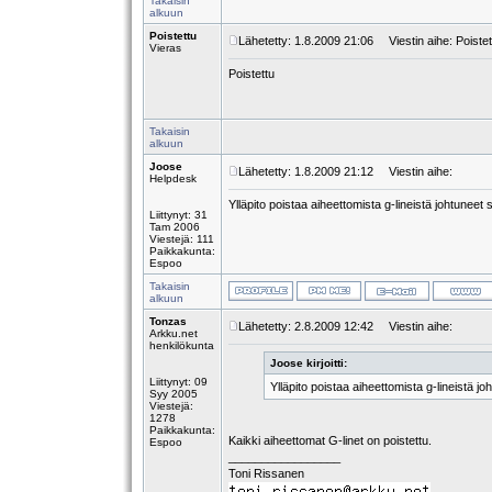
Takaisin
alkuun
Poistettu
Lähetetty: 1.8.2009 21:06
Viestin aihe: Poistet
Vieras
Poistettu
Takaisin
alkuun
Joose
Lähetetty: 1.8.2009 21:12
Viestin aihe:
Helpdesk
Ylläpito poistaa aiheettomista g-lineistä johtunee
Liittynyt: 31
Tam 2006
Viestejä: 111
Paikkakunta:
Espoo
Takaisin
alkuun
Tonzas
Lähetetty: 2.8.2009 12:42
Viestin aihe:
Arkku.net
henkilökunta
Joose kirjoitti:
Liittynyt: 09
Ylläpito poistaa aiheettomista g-lineistä 
Syy 2005
Viestejä:
1278
Paikkakunta:
Kaikki aiheettomat G-linet on poistettu.
Espoo
_________________
Toni Rissanen