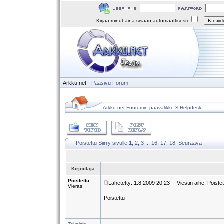
Kirjaa minut aina sisään automaattisesti
Arkku.net
-
Pääsivu
Forum
»
Arkku.net Foorumin päävalikko
Helpdesk
Poistettu
Siirry sivulle
1
,
2
,
3
...
16
,
17
,
18
Seuraava
Kirjoittaja
Poistettu
Lähetetty: 1.8.2009 20:23
Viestin aihe: Poistet
Vieras
Poistettu