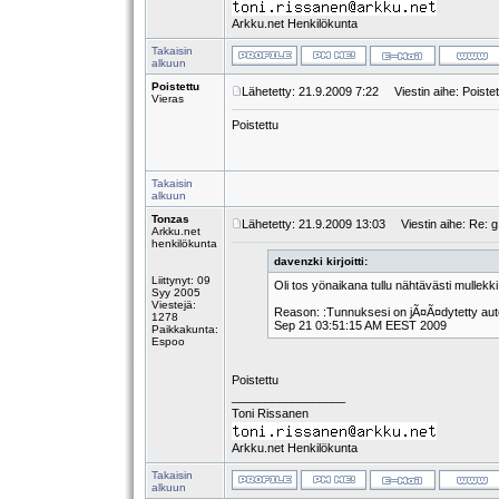
Arkku.net Henkilökunta
Takaisin
alkuun
Poistettu
Lähetetty: 21.9.2009 7:22
Viestin aihe: Poistet
Vieras
Poistettu
Takaisin
alkuun
Tonzas
Lähetetty: 21.9.2009 13:03
Viestin aihe: Re: g 
Arkku.net
henkilökunta
davenzki kirjoitti:
Liittynyt: 09
Oli tos yönaikana tullu nähtävästi mullekk
Syy 2005
Viestejä:
Reason: :Tunnuksesi on jÃ¤Ã¤dytetty autom
1278
Sep 21 03:51:15 AM EEST 2009
Paikkakunta:
Espoo
Poistettu
_________________
Toni Rissanen
Arkku.net Henkilökunta
Takaisin
alkuun