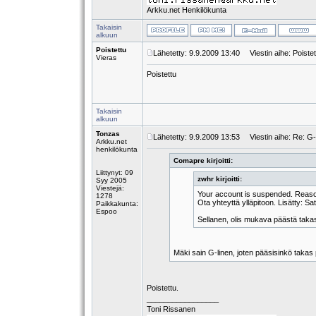
Arkku.net Henkilökunta
Takaisin
alkuun
Poistettu
Lähetetty: 9.9.2009 13:40
Viestin aihe: Poistet
Vieras
Poistettu
Takaisin
alkuun
Tonzas
Lähetetty: 9.9.2009 13:53
Viestin aihe: Re: G
Arkku.net
henkilökunta
Comapre kirjoitti:
Liittynyt: 09
zwhr kirjoitti:
Syy 2005
Viestejä:
Your account is suspended. Reason
1278
Ota yhteyttä ylläpitoon. Lisätty: 
Paikkakunta:
Espoo
Sellanen, olis mukava päästä taka
Mäki sain G-linen, joten pääsisinkö takas
Poistettu.
_________________
Toni Rissanen