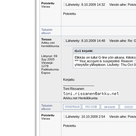
Poistettu
Lähetetty: 8.10.2009 14:32
Viestin aihe: Poist
Vieras
Poistettu
Takaisin
alkuun
Tonzas
Lähetetty: 8.10.2009 14:48
Viestin aihe: Re: G
Arkku.net
henkilökunta
t1c1 kirjoitti:
Liittynyt: 09
Elikkäs on tullut G-line yön aikana. Kiitok
Syy 2005
*** Your account is suspended. Reason: :
Viestejä:
yhteyttÃ¤ yllÃ¤pitoon. LisÃ¤tty: Thu Oct
1278
Paikkakunta:
Espoo
Korjattu
_________________
Toni Rissanen
Arkku.net Henkilökunta
Takaisin
alkuun
Poistettu
Lähetetty: 10.10.2009 2:54
Viestin aihe: Poist
Vieras
Poistettu