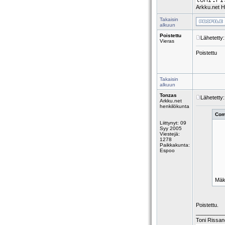
Arkku.net H
Takaisin
alkuun
Poistettu
Lähetetty
Vieras
Poistettu
Takaisin
alkuun
Tonzas
Lähetetty
Arkku.net
henkilökunta
Coma
Liittynyt: 09
Syy 2005
Viestejä:
1278
Paikkakunta:
Espoo
Mäki
Poistettu.
_________
Toni Rissa