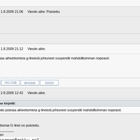
: 1.8.2009 21:06
Viestin aihe: Poistettu
: 1.8.2009 21:12
Viestin aihe:
staa aiheettomista g-lineistä johtuneet suspendit mahdollisimman nopeasti.
: 2.8.2009 12:42
Viestin aihe:
e kirjoitti:
pito poistaa aiheettomista g-lineistä johtuneet suspendit mahdollisimman nopeasti.
ttomat G-linet on poistettu.
________
nen