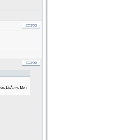
oon. LisÃ¤tty: Mon