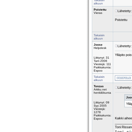
Takaisin
alkuun
Poistettu
Lähetetty
Vieras
Poistettu
Takaisin
alkuun
Joose
Lähetetty
Helpdesk
Ylläpito poi
Liittynyt: 31
Tam 2006
Viestejä: 111
Paikkakunta:
Espoo
Takaisin
alkuun
Tonzas
Lähetetty
Arkku.net
henkilökunta
Joos
Liittynyt: 09
Yllä
Syy 2005
Viestejä:
1278
Paikkakunta:
Kaikki aihee
Espoo
_________
Toni Rissa