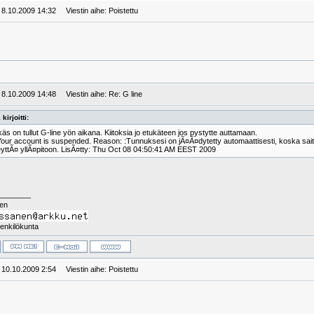
: 8.10.2009 14:32
Viestin aihe: Poistettu
: 8.10.2009 14:48
Viestin aihe: Re: G line
 kirjoitti:
käs on tullut G-line yön aikana. Kiitoksia jo etukäteen jos pystytte auttamaan.
Your account is suspended. Reason: :Tunnuksesi on jÃ¤Ã¤dytetty automaattisesti, koska sait
eyttÃ¤ yllÃ¤pitoon. LisÃ¤tty: Thu Oct 08 04:50:41 AM EEST 2009
________
nen
enkilökunta
: 10.10.2009 2:54
Viestin aihe: Poistettu