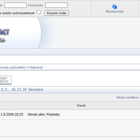
Rekisteröidy
na sisään automaattisesti
»
orumin päävalikko
Helpdesk
,
2
,
3
...
16
,
17
,
18
Seuraava
Näytä edellinen
Viesti
: 1.8.2009 20:23
Viestin aihe: Poistettu