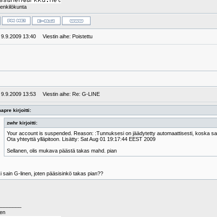
enkilökunta
: 9.9.2009 13:40
Viestin aihe: Poistettu
: 9.9.2009 13:53
Viestin aihe: Re: G-LINE
pre kirjoitti:
zwhr kirjoitti:
Your account is suspended. Reason: :Tunnuksesi on jäädytetty automaattisesti, koska sai
Ota yhteyttä ylläpitoon. Lisätty: Sat Aug 01 19:17:44 EEST 2009
Sellanen, olis mukava päästä takas mahd. pian
 sain G-linen, joten pääsisinkö takas pian??
________
nen