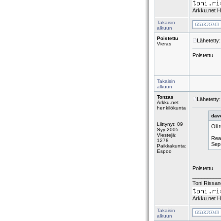
Arkku.net H
Takaisin
alkuun
Poistettu
Lähetetty
Vieras
Poistettu
Takaisin
alkuun
Tonzas
Lähetetty
Arkku.net
henkilökunta
dave
Liittynyt: 09
Oli 
Syy 2005
Viestejä:
Reas
1278
Sep
Paikkakunta:
Espoo
Poistettu
_________
Toni Rissa
Arkku.net H
Takaisin
alkuun