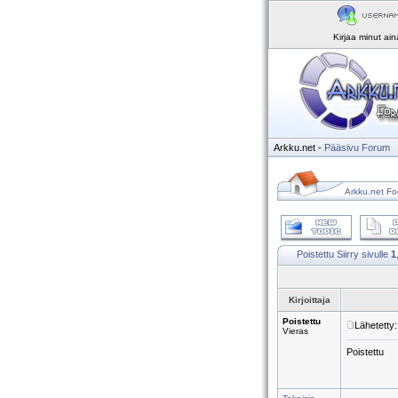
Kirjaa minut ai
Arkku.net
-
Pääsivu
Forum
Arkku.net Fo
Poistettu
Siirry sivulle
1
Kirjoittaja
Poistettu
Lähetetty
Vieras
Poistettu