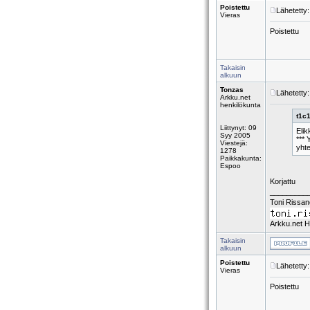
Poistettu
Lähetetty
Vieras
Poistettu
Takaisin
alkuun
Tonzas
Lähetetty
Arkku.net
henkilökunta
t1c1
Liittynyt: 09
Elik
Syy 2005
*** 
Viestejä:
yht
1278
Paikkakunta:
Espoo
Korjattu
_________
Toni Rissa
Arkku.net H
Takaisin
alkuun
Poistettu
Lähetetty
Vieras
Poistettu