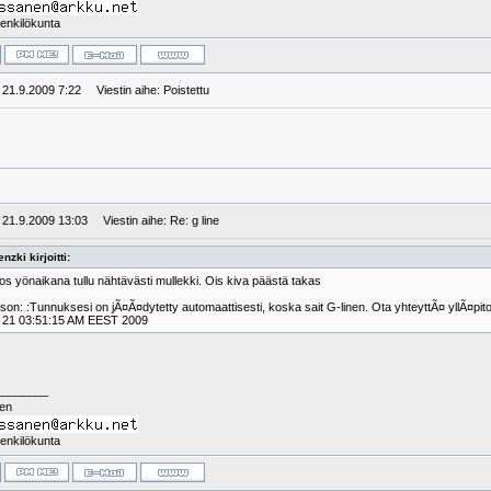
enkilökunta
: 21.9.2009 7:22
Viestin aihe: Poistettu
: 21.9.2009 13:03
Viestin aihe: Re: g line
nzki kirjoitti:
tos yönaikana tullu nähtävästi mullekki. Ois kiva päästä takas
on: :Tunnuksesi on jÃ¤Ã¤dytetty automaattisesti, koska sait G-linen. Ota yhteyttÃ¤ yllÃ¤pit
 21 03:51:15 AM EEST 2009
________
nen
enkilökunta