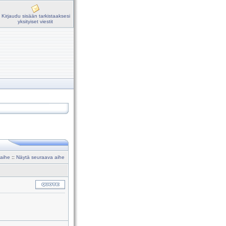
Kirjaudu sisään tarkistaaksesi
yksityiset viestit
 aihe
::
Näytä seuraava aihe