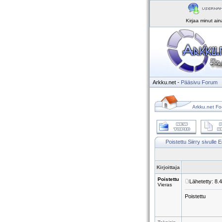
Kirjaa minut ai
Arkku.net
-
Pääsivu
Forum
Arkku.net Fo
Poistettu
Siirry sivulle
E
Kirjoittaja
Poistettu
Lähetetty: 8.
Vieras
Poistettu