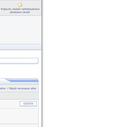
Kirjaudu sisään tarkistaaksesi
yksityiset viestit
 aihe
::
Näytä seuraava aihe