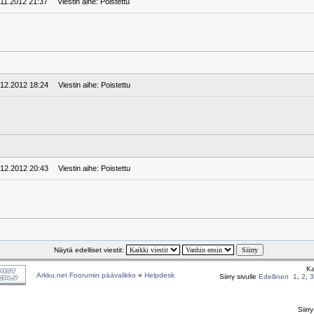
.11.2012 21:37
Viestin aihe: Poistettu
.12.2012 18:24
Viestin aihe: Poistettu
.12.2012 20:43
Viestin aihe: Poistettu
Näytä edelliset viestit:
Ka
Arkku.net Foorumin päävalikko
»
Helpdesk
Siirry sivulle
Edellinen
1
,
2
,
3
Siirr