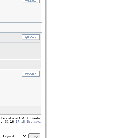
ikki ajat ovat GMT + 3 tuntia
...
15
,
16
,
17
,
18
Seuraava
y: