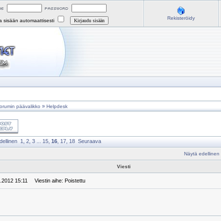
Rekisteröidy
na sisään automaattisesti
»
orumin päävalikko
Helpdesk
dellinen
1
,
2
,
3
...
15
,
16
,
17
,
18
Seuraava
Näytä edellinen
Viesti
4.2012 15:11
Viestin aihe: Poistettu