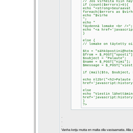
// Jos virheitä niin näy
if (count($errors)>0){
echo "<strong>Seuraavat 
foreach($errors as $virh
echo "$virhe
";
echo "
Täydennä lomake <br />";
echo "<a href='javascrip
}
else {
// lomake on täytetty oi
$to = "sähköpostini@hotm
$from = $_POST["sposti"]
$subject = "Palaute";
$name = $_POST["nimi"];
$message = $_POST["viest
if (mail($to, $subject, 
echo nl2br("<h2>Palaute 
href='javascript:history
else
echo "Viestin lähettämin
href='javascript:history
}
?>
.
.
.
Vanha ketju mutta en malta olla vastaamatta. Alla o