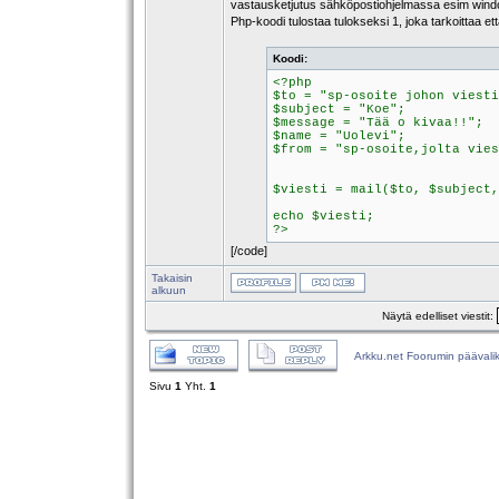
vastausketjutus sähköpostiohjelmassa esim window
Php-koodi tulostaa tulokseksi 1, joka tarkoittaa ett
Koodi:
<?php
$to = "sp-osoite johon viesti
$subject = "Koe";
$message = "Tää o kivaa!!";
$name = "Uolevi";
$from = "sp-osoite,jolta vies
$viesti = mail($to, $subject,
echo $viesti;
?>
[/code]
Takaisin
alkuun
Näytä edelliset viestit:
Arkku.net Foorumin päävali
Sivu
1
Yht.
1