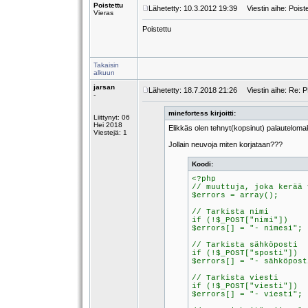
Poistettu
Lähetetty: 10.3.2012 19:39
Viestin aihe: Poiste
Vieras
Poistettu
Takaisin
alkuun
jarsan
Lähetetty: 18.7.2018 21:26
Viestin aihe: Re: 
-
minefortess kirjoitti:
Liittynyt: 06
Hei 2018
Elikkäs olen tehnyt(kopsinut) palauteloma
Viestejä: 1
Jollain neuvoja miten korjataan???
Koodi:
<?php
// muuttuja, joka kerää 
$errors = array();
// Tarkista nimi
if (!$_POST["nimi"])
$errors[] = "- nimesi";
// Tarkista sähköposti
if (!$_POST["sposti"])
$errors[] = "- sähköpost
// Tarkista viesti
if (!$_POST["viesti"])
$errors[] = "- viesti";