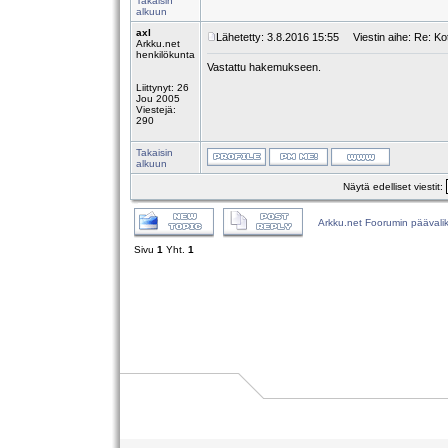
Takaisin
alkuun
axl
Lähetetty: 3.8.2016 15:55
Viestin aihe: Re: Koti
Arkku.net
henkilökunta
Vastattu hakemukseen.
Liittynyt: 26
Jou 2005
Viestejä:
290
Takaisin
alkuun
Näytä edelliset viestit:
Arkku.net Foorumin päävali
Sivu
1
Yht.
1