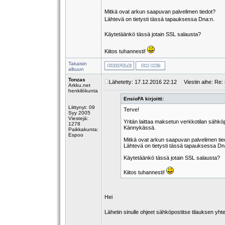
Mitkä ovat arkun saapuvan palvelimen tiedot?
Lähtevä on tietysti tässä tapauksessa Dna:n.
Käytetäänkö tässä jotain SSL salausta?
Kiitos tuhannesti!
Takaisin
alkuun
Tonzas
Lähetetty: 17.12.2016 22:12
Viestin aihe: Re:
Arkku.net
henkilökunta
EnsioFA kirjoitti:
Liittynyt: 09
Terve!
Syy 2005
Viestejä:
Yritän laittaa maksetun verkkotilan sähkö
1278
Kännykässä.
Paikkakunta:
Espoo
Mitkä ovat arkun saapuvan palvelimen tie
Lähtevä on tietysti tässä tapauksessa Dn
Käytetäänkö tässä jotain SSL salausta?
Kiitos tuhannesti!
Hei
Lähetin sinulle ohjeet sähköpostitse tilauksen y