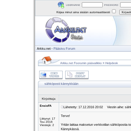
Kirjaa minut aina sisään automaattisesti
Arkku.net
-
Pääsivu
Forum
»
Arkku.net Foorumin päävalikko
Helpdesk
sähköposti kännykkään
Kirjoittaja
EnsioFA
Lähetetty: 17.12.2016 20:02
Viestin aihe: säh
-
Terve!
Liittynyt: 17
Tou 2016
Yritän laittaa maksetun verkkotilan sähköpostia 
Viestejä: 2
Kännykässä.