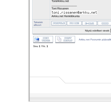
Toni/Arkku.net
_________________
Toni Rissanen
Arkku.net Henkilökunta
Takaisin
alkuun
Näytä edelliset viestit:
Arkku.net Foorumin päävali
Sivu
1
Yht.
1