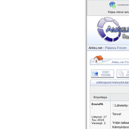
Kirjaa minut ai
Arkku.net
-
Pääsivu
Forum
Arkku.net Fo
sähköposti kännykkää
Kirjoittaja
EnsioFA
Lähetetty
-
Terve!
Liittynyt: 17
Tou 2016
Yritän lait
Viestejä: 2
Kännykäss