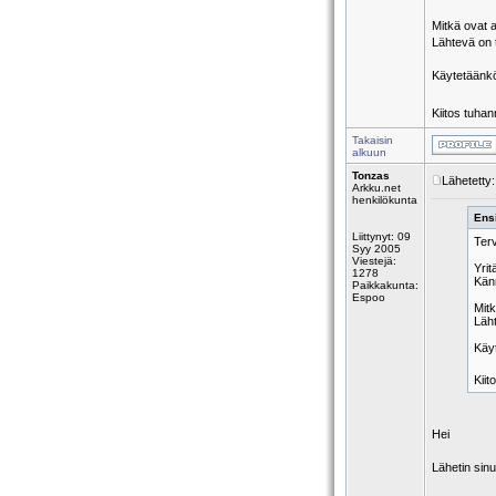
Mitkä ovat 
Lähtevä on 
Käytetäänkö
Kiitos tuhan
Takaisin
alkuun
Tonzas
Lähetetty
Arkku.net
henkilökunta
Ensi
Liittynyt: 09
Ter
Syy 2005
Viestejä:
Yrit
1278
Kän
Paikkakunta:
Espoo
Mit
Läht
Käy
Kiit
Hei
Lähetin sin