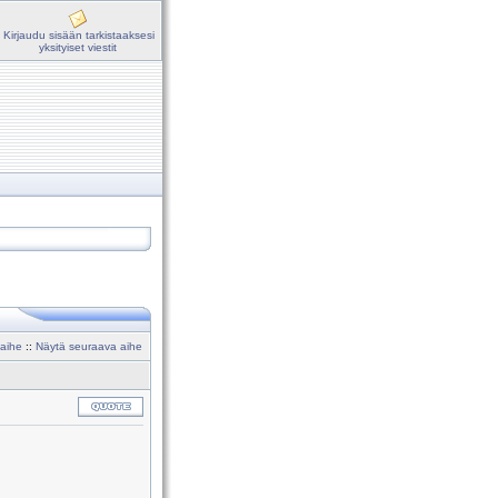
Kirjaudu sisään tarkistaaksesi
yksityiset viestit
 aihe
::
Näytä seuraava aihe