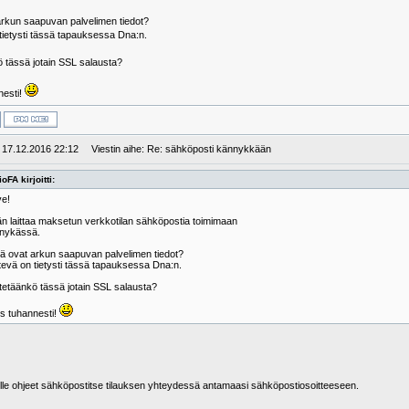
arkun saapuvan palvelimen tiedot?
tietysti tässä tapauksessa Dna:n.
 tässä jotain SSL salausta?
nesti!
: 17.12.2016 22:12
Viestin aihe: Re: sähköposti kännykkään
oFA kirjoitti:
ve!
än laittaa maksetun verkkotilan sähköpostia toimimaan
nykässä.
kä ovat arkun saapuvan palvelimen tiedot?
evä on tietysti tässä tapauksessa Dna:n.
tetäänkö tässä jotain SSL salausta?
os tuhannesti!
ulle ohjeet sähköpostitse tilauksen yhteydessä antamaasi sähköpostiosoitteeseen.