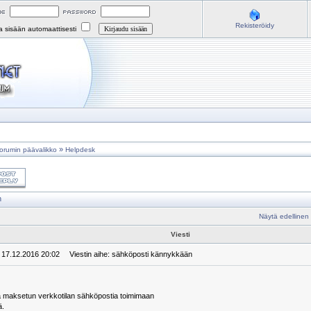
Rekisteröidy
na sisään automaattisesti
»
orumin päävalikko
Helpdesk
n
Näytä edellinen
Viesti
: 17.12.2016 20:02
Viestin aihe: sähköposti kännykkään
taa maksetun verkkotilan sähköpostia toimimaan
ä.