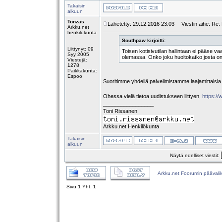
Takaisin
alkuun
Tonzas
Lähetetty: 29.12.2016 23:03
Viestin aihe: Re: K
Arkku.net
henkilökunta
Southpaw kirjoitti:
Liittynyt: 09
Toisen kotisivutilan hallintaan ei pääse vaa
Syy 2005
olemassa. Onko joku huoltokatko josta on
Viestejä:
1278
Paikkakunta:
Espoo
Suoritimme yhdellä palvelimistamme laajamittaisia päi
Ohessa vielä tietoa uudistukseen liittyen,
https://
_________________
Toni Rissanen
Arkku.net Henkilökunta
Takaisin
alkuun
Näytä edelliset viestit:
Arkku.net Foorumin päävali
Sivu
1
Yht.
1