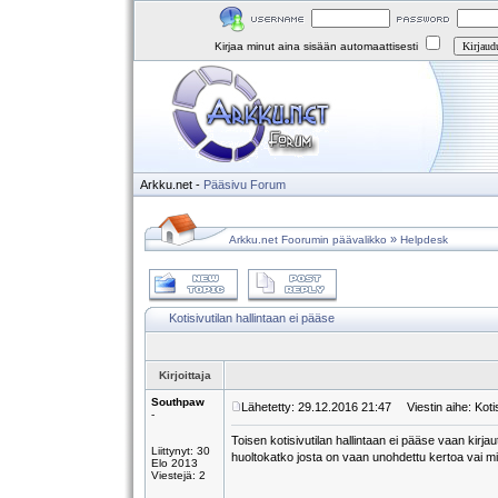
Kirjaa minut aina sisään automaattisesti
Arkku.net
-
Pääsivu
Forum
»
Arkku.net Foorumin päävalikko
Helpdesk
Kotisivutilan hallintaan ei pääse
Kirjoittaja
Southpaw
Lähetetty: 29.12.2016 21:47
Viestin aihe: Kotis
-
Toisen kotisivutilan hallintaan ei pääse vaan kirja
Liittynyt: 30
huoltokatko josta on vaan unohdettu kertoa vai mi
Elo 2013
Viestejä: 2