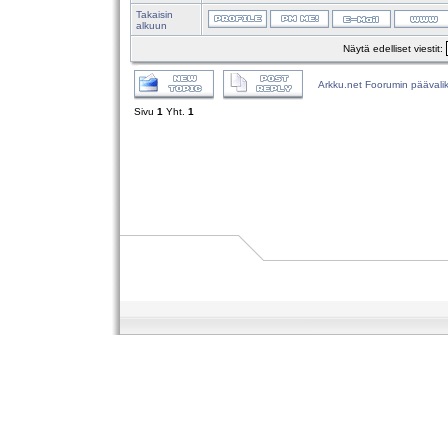
Takaisin
alkuun
Näytä edelliset viestit:
Arkku.net Foorumin päävali
Sivu
1
Yht.
1