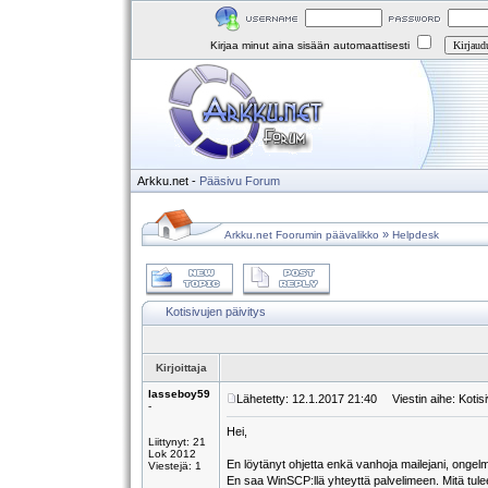
Kirjaa minut aina sisään automaattisesti
Arkku.net
-
Pääsivu
Forum
»
Arkku.net Foorumin päävalikko
Helpdesk
Kotisivujen päivitys
Kirjoittaja
lasseboy59
Lähetetty: 12.1.2017 21:40
Viestin aihe: Kotisi
-
Hei,
Liittynyt: 21
Lok 2012
En löytänyt ohjetta enkä vanhoja mailejani, onge
Viestejä: 1
En saa WinSCP:llä yhteyttä palvelimeen. Mitä tul