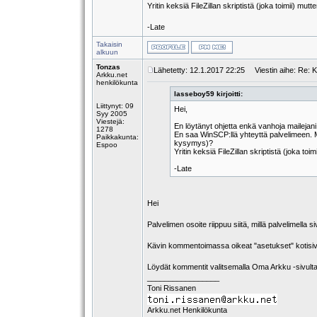
Yritin keksiä FileZillan skriptistä (joka toimii) mutt
-Late
Takaisin
alkuun
Tonzas
Lähetetty: 12.1.2017 22:25
Viestin aihe: Re: Ko
Arkku.net
henkilökunta
lasseboy59 kirjoitti:
Liittynyt: 09
Hei,
Syy 2005
Viestejä:
En löytänyt ohjetta enkä vanhoja mailejan
1278
En saa WinSCP:llä yhteyttä palvelimeen. M
Paikkakunta:
kysymys)?
Espoo
Yritin keksiä FileZillan skriptistä (joka toi
-Late
Hei
Palvelimen osoite riippuu siitä, millä palvelimella si
Kävin kommentoimassa oikeat "asetukset" kotisi
Löydät kommentit valitsemalla Oma Arkku -sivulta
_________________
Toni Rissanen
Arkku.net Henkilökunta