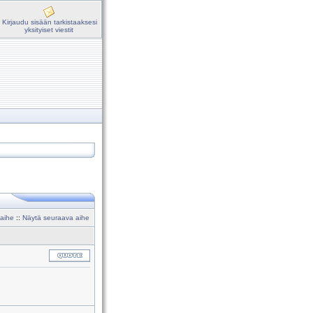
Kirjaudu sisään tarkistaaksesi
yksityiset viestit
 aihe
::
Näytä seuraava aihe