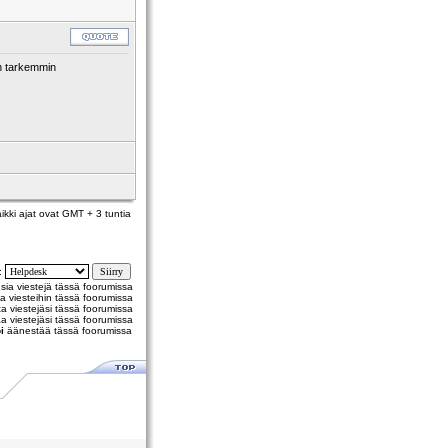
sin tarkemmin
ikki ajat ovat GMT + 3 tuntia
y:
usia viestejä tässä foorumissa
a viesteihin tässä foorumissa
 viestejäsi tässä foorumissa
a viestejäsi tässä foorumissa
i
äänestää tässä foorumissa