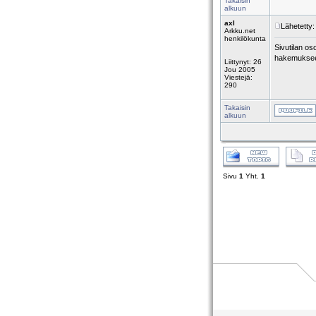
Takaisin
alkuun
axl
Lähetetty:
Arkku.net
henkilökunta
Sivutilan os
hakemuksee
Liittynyt: 26
Jou 2005
Viestejä:
290
Takaisin
alkuun
Sivu
1
Yht.
1