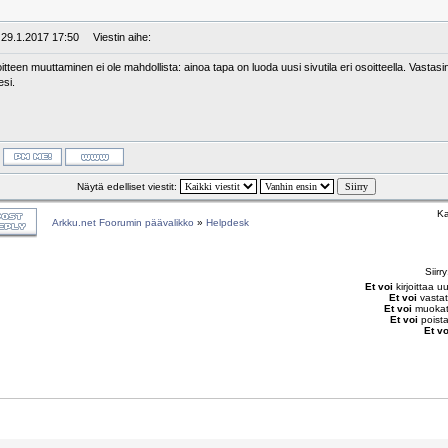
 29.1.2017 17:50
Viestin aihe:
oitteen muuttaminen ei ole mahdollista: ainoa tapa on luoda uusi sivutila eri osoitteella. Vasta
si.
Näytä edelliset viestit:
Ka
Arkku.net Foorumin päävalikko
»
Helpdesk
Siirr
Et voi
kirjoittaa u
Et voi
vastat
Et voi
muokata
Et voi
poista
Et vo