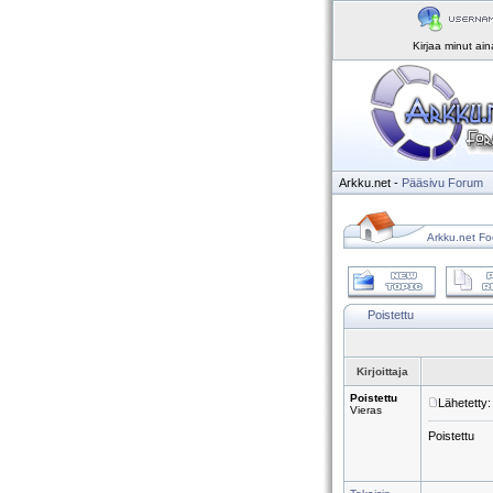
Kirjaa minut ai
Arkku.net
-
Pääsivu
Forum
Arkku.net Fo
Poistettu
Kirjoittaja
Poistettu
Lähetetty:
Vieras
Poistettu