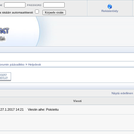
Rekisteröidy
na sisään automaattisesti
»
orumin päävalikko
Helpdesk
Näytä edellinen
Viesti
 27.1.2017 14:21
Viestin aihe: Poistettu