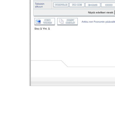
Takaisin
alkuun
Näytä edelliset viestit:
Arkku.net Foorumin päävali
Sivu
1
Yht.
1