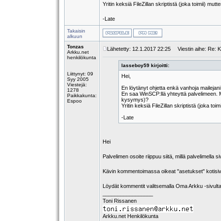
Yritin keksiä FileZillan skriptistä (joka toimii) mutt
-Late
Takaisin
alkuun
Tonzas
Lähetetty: 12.1.2017 22:25
Viestin aihe: Re: Ko
Arkku.net
henkilökunta
lasseboy59 kirjoitti:
Liittynyt: 09
Hei,
Syy 2005
Viestejä:
En löytänyt ohjetta enkä vanhoja mailejan
1278
En saa WinSCP:llä yhteyttä palvelimeen. M
Paikkakunta:
kysymys)?
Espoo
Yritin keksiä FileZillan skriptistä (joka toi
-Late
Hei
Palvelimen osoite riippuu siitä, millä palvelimella si
Kävin kommentoimassa oikeat "asetukset" kotisi
Löydät kommentit valitsemalla Oma Arkku -sivulta
_________________
Toni Rissanen
Arkku.net Henkilökunta