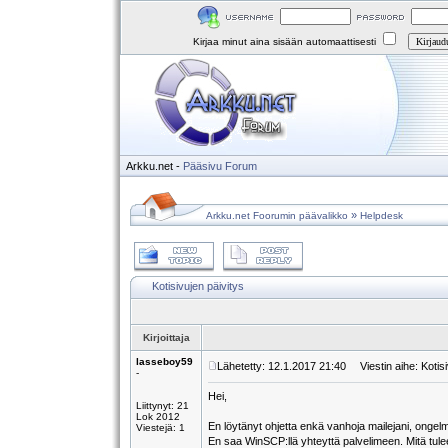
Kirjaa minut aina sisään automaattisesti
Arkku.net
-
Pääsivu
Forum
»
Arkku.net Foorumin päävalikko
Helpdesk
Kotisivujen päivitys
Kirjoittaja
lasseboy59
Lähetetty: 12.1.2017 21:40
Viestin aihe: Kotisi
-
Hei,
Liittynyt: 21
Lok 2012
En löytänyt ohjetta enkä vanhoja mailejani, onge
Viestejä: 1
En saa WinSCP:llä yhteyttä palvelimeen. Mitä tul