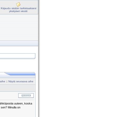
Kirjaudu sisään tarkistaaksesi
yksityiset viestit
 aihe
::
Näytä seuraava aihe
 sähköpostia uuteen, koska
 sen? Minulla on