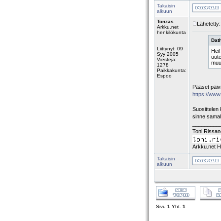
Takaisin
alkuun
Tonzas
Lähetetty
Arkku.net
henkilökunta
Dath
Liittynyt: 09
Hei!
Syy 2005
uute
Viestejä:
muut
1278
Paikkakunta:
Espoo
Pääset päiv
https://www
Suosittelen
sinne samal
_________
Toni Rissa
Arkku.net H
Takaisin
alkuun
Sivu
1
Yht.
1