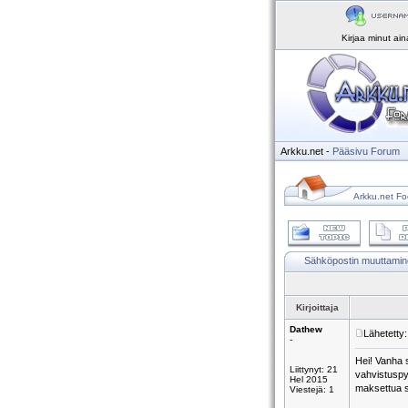
Kirjaa minut ai
Arkku.net
-
Pääsivu
Forum
Arkku.net Fo
Sähköpostin muuttami
Kirjoittaja
Dathew
Lähetetty
-
Hei! Vanha s
Liittynyt: 21
vahvistuspy
Hel 2015
maksettua si
Viestejä: 1