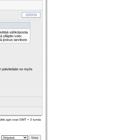
ivittää sähköpostia
ylläpito voisi
ä joskus tarvitsee.
n päivitetään se myös
ikki ajat ovat GMT + 3 tuntia
y: