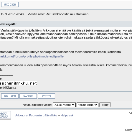
: 15.3.2017 20:40
Viestin aihe: Re: Sähköpostin muuttaminen
ew kirjoitti:
 Vanha sähköpostini jolla liityin Arkkuun ei enää ole käytössä (eikä olemassa) mutta en voi pä
en, koska vahvistuspyyntö lähetetään vanhaan sähköpostiin. Onko mitään mahdollisuutta että 
taa sen? Minulla on maksettua sivutilaa joten olisi mukava saada sähköposti oikeaksi, jos sit
ittämään tunnukseen liitetyn sähköpostiosoitteeseen täältä foorumilta käsin, kohdasta
.arkku.net/forum/profile.php?mode=editprofile
 kommentoimaan uuden sähköpostiosoitteen myös hakemuksesi/tilauksesi kommentteihin, nii
la.
________
nen
enkilökunta
Näytä edelliset viestit:
Ka
Arkku.net Foorumin päävalikko
»
Helpdesk
Siirr