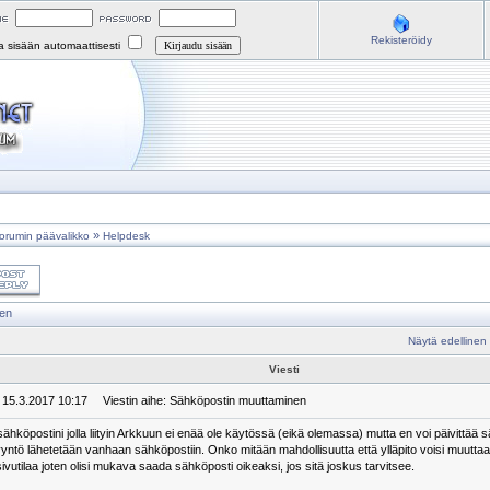
Rekisteröidy
na sisään automaattisesti
»
orumin päävalikko
Helpdesk
nen
Näytä edellinen
Viesti
: 15.3.2017 10:17
Viestin aihe: Sähköpostin muuttaminen
ähköpostini jolla liityin Arkkuun ei enää ole käytössä (eikä olemassa) mutta en voi päivittää
yntö lähetetään vanhaan sähköpostiin. Onko mitään mahdollisuutta että ylläpito voisi muuttaa
vutilaa joten olisi mukava saada sähköposti oikeaksi, jos sitä joskus tarvitsee.