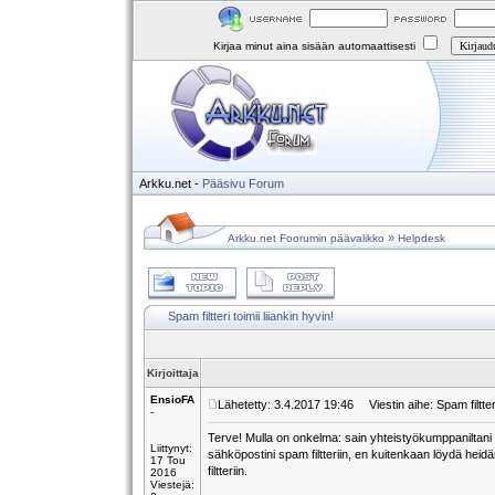
Kirjaa minut aina sisään automaattisesti
Arkku.net
-
Pääsivu
Forum
»
Arkku.net Foorumin päävalikko
Helpdesk
Spam filtteri toimii liiankin hyvin!
Kirjoittaja
EnsioFA
Lähetetty: 3.4.2017 19:46
Viestin aihe: Spam filtteri
-
Terve! Mulla on onkelma: sain yhteistyökumppaniltani
Liittynyt:
sähköpostini spam filtteriin, en kuitenkaan löydä heidän
17 Tou
filtteriin.
2016
Viestejä: