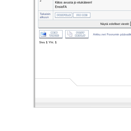
2
Kiitos avusta jo etukäteen!
EnsioFA
Takaisin
alkuun
Näytä edelliset viestit:
Arkku.net Foorumin päävali
Sivu
1
Yht.
1