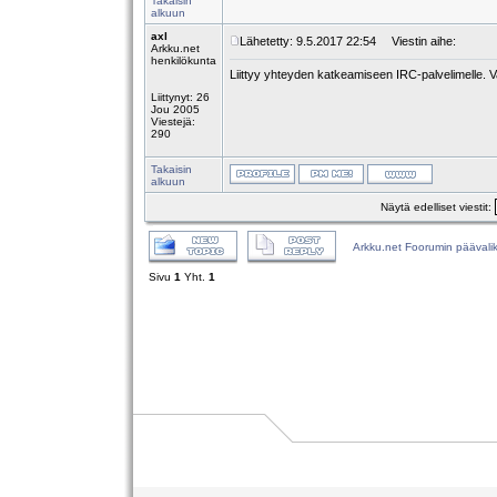
Takaisin
alkuun
axl
Lähetetty: 9.5.2017 22:54
Viestin aihe:
Arkku.net
henkilökunta
Liittyy yhteyden katkeamiseen IRC-palvelimelle. V
Liittynyt: 26
Jou 2005
Viestejä:
290
Takaisin
alkuun
Näytä edelliset viestit:
Arkku.net Foorumin päävali
Sivu
1
Yht.
1