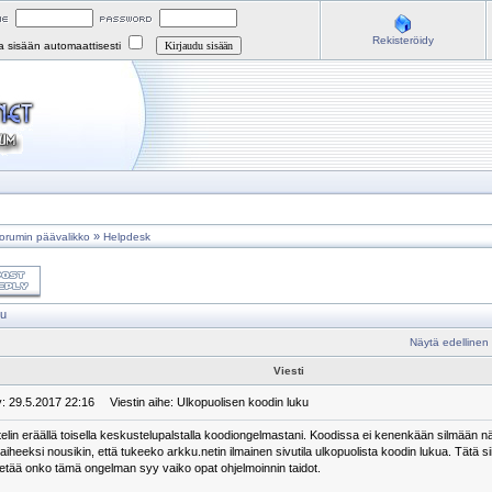
Rekisteröidy
na sisään automaattisesti
»
orumin päävalikko
Helpdesk
ku
Näytä edellinen
Viesti
y: 29.5.2017 22:16
Viestin aihe: Ulkopuolisen koodin luku
telin eräällä toisella keskustelupalstalla koodiongelmastani. Koodissa ei kenenkään silmään nä
aiheeksi nousikin, että tukeeko arkku.netin ilmainen sivutila ulkopuolista koodin lukua. Tätä siis e
tietää onko tämä ongelman syy vaiko opat ohjelmoinnin taidot.