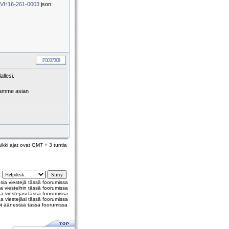
vh=VH16-261-0003
json
llesi.
saamme asian
ikki ajat ovat GMT + 3 tuntia
y:
usia viestejä tässä foorumissa
a viesteihin tässä foorumissa
 viestejäsi tässä foorumissa
a viestejäsi tässä foorumissa
i
äänestää tässä foorumissa