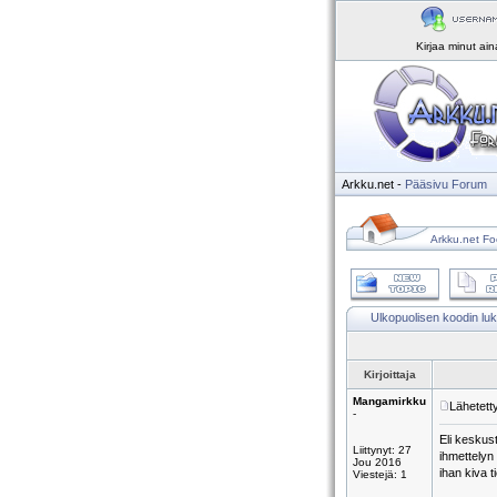
Kirjaa minut ai
Arkku.net
-
Pääsivu
Forum
Arkku.net Fo
Ulkopuolisen koodin lu
Kirjoittaja
Mangamirkku
Lähetett
-
Eli keskus
Liittynyt: 27
ihmettelyn 
Jou 2016
ihan kiva 
Viestejä: 1