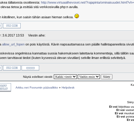
s lukea tällaisesta osoitteesta:
http://www.virtuaalihevoset.net/?rajapinta/ominaisuudet.html?
evaa tietoa ja esittää sitä verkkosivuilla php:n avulla.
n kiitollinen, kun saisin tähän asiaan hieman selkoa.
y: 3.6.2017 13:53
Viestin aihe:
na
allow_url_fopen
on pois käytöstä. Kävin napsauttamassa sen päälle hallintapaneelista sivutila
koskevissa ongelmissa kannattaa suosia hakemukseen laitettavia kommentteja, sillä tällöin 
een tarvittavat tiedot (kuten kyseessä olevan sivutilan) selville ilman erillistä selvittelyä.
Näytä edelliset viestit:
Ka
Arkku.net Foorumin päävalikko
»
Helpdesk
Siirr
Et voi
kirjoittaa u
Et voi
vastat
Et voi
muokata
Et voi
poista
Et vo