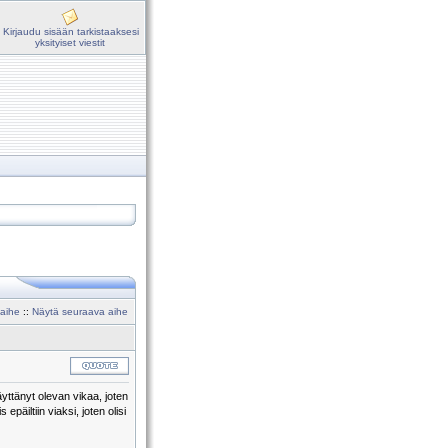
Kirjaudu sisään tarkistaaksesi
yksityiset viestit
 aihe
::
Näytä seuraava aihe
yttänyt olevan vikaa, joten
päiltiin viaksi, joten olisi