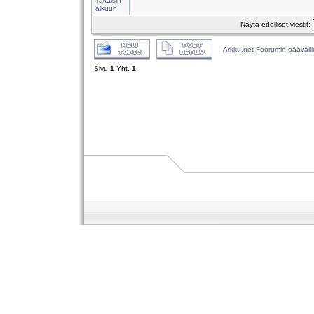
Takaisin
alkuun
Näytä edelliset viestit:
Arkku.net Foorumin päävali
Sivu
1
Yht.
1