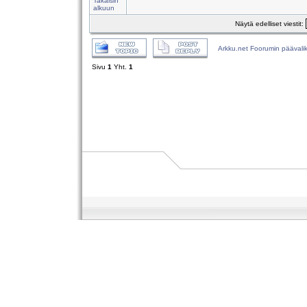
Takaisin
alkuun
Näytä edelliset viestit:
Arkku.net Foorumin päävali
Sivu
1
Yht.
1