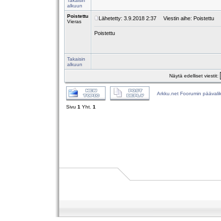
Takaisin
alkuun
Poistettu
Lähetetty: 3.9.2018 2:37
Viestin aihe: Poistettu
Vieras
Poistettu
Takaisin
alkuun
Näytä edelliset viestit:
Arkku.net Foorumin päävali
Sivu
1
Yht.
1