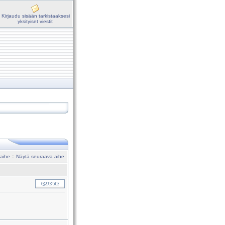
Kirjaudu sisään tarkistaaksesi
yksityiset viestit
 aihe
::
Näytä seuraava aihe