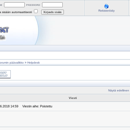
Rekisteröidy
na sisään automaattisesti
»
orumin päävalikko
Helpdesk
Näytä edellinen
Viesti
.6.2018 14:59
Viestin aihe: Poistettu