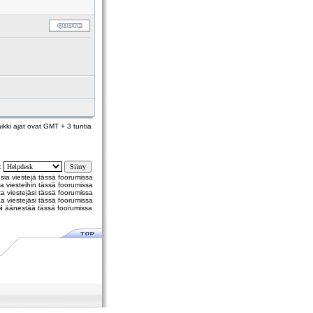
ikki ajat ovat GMT + 3 tuntia
y:
usia viestejä tässä foorumissa
a viesteihin tässä foorumissa
 viestejäsi tässä foorumissa
a viestejäsi tässä foorumissa
i
äänestää tässä foorumissa