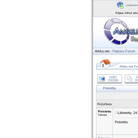
Kirjaa minut ai
Arkku.net
-
Pääsivu
Forum
Arkku.net Fo
Poistettu
Kirjoittaja
Poistettu
Lähetetty: 24
Vieras
Poistettu