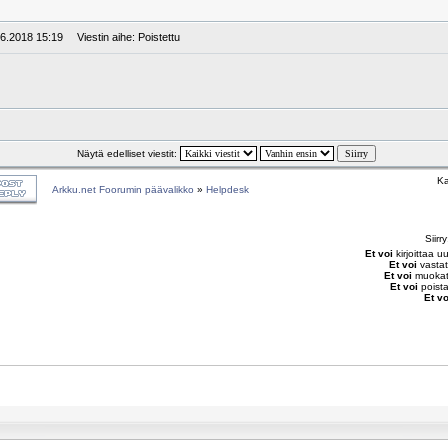
.6.2018 15:19
Viestin aihe: Poistettu
Näytä edelliset viestit:
Ka
Arkku.net Foorumin päävalikko
»
Helpdesk
Siirr
Et voi
kirjoittaa u
Et voi
vastat
Et voi
muokata
Et voi
poista
Et vo