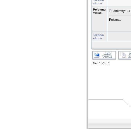
Takaisin
alkuun
Poistettu
Lähetetty: 24
Vieras
Poistettu
Takaisin
alkuun
Sivu
1
Yht.
1