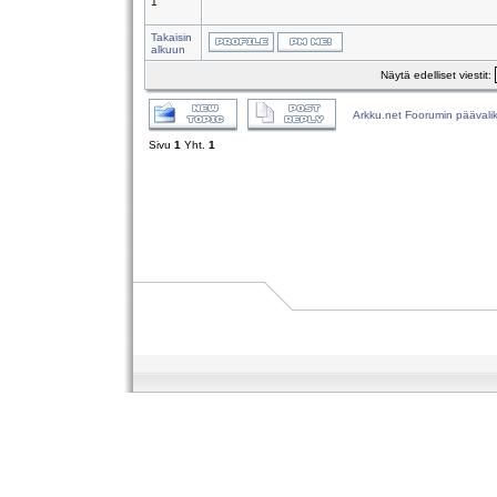
1
Takaisin
alkuun
Näytä edelliset viestit:
Arkku.net Foorumin päävali
Sivu
1
Yht.
1