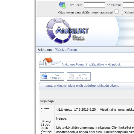
Kirjaa minut aina sisään automaattisesti
Arkku.net
-
Pääsivu
Forum
»
Arkku.net Foorumin päävalikko
Helpdesk
omat arkku.net sivut eivät uudelleenohjaudu oikein.
Kirjoittaja
annas
Lähetetty: 17.8.2018 8:20
Viestin aihe: omat arkku.
-
Heippa!
Liittynyt:
23 Jou
Löytyykö tähän ongelmaan ratkaisua. Olen kokeillut eri 
2016
Viestejä:
osoitteeseen ja herjaa ettei sivu uudelleenohjaudu oikei