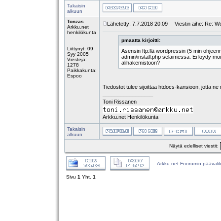
Takaisin
alkuun
Tonzas
Lähetetty: 7.7.2018 20:09
Viestin aihe: Re: 
Arkku.net
henkilökunta
pmaatta kirjoitti:
Liittynyt: 09
Asensin ftp:llä wordpressin (5 min ohjeenn
Syy 2005
admin/install.php selaimessa. Ei löydy m
Viestejä:
alihakemistoon?
1278
Paikkakunta:
Espoo
Tiedostot tulee sijoittaa htdocs-kansioon, jotta ne
_________________
Toni Rissanen
Arkku.net Henkilökunta
Takaisin
alkuun
Näytä edelliset viestit:
Arkku.net Foorumin päävali
Sivu
1
Yht.
1