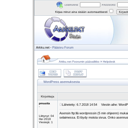
Kirjaa minut aina sisään automaattisesti
Arkku.net
-
Pääsivu
Forum
»
Arkku.net Foorumin päävalikko
Helpdesk
WordPress asennuksesta
Kirjoittaja
pmaatta
Lähetetty: 6.7.2018 14:54
Viestin aihe: Word
-
Asensin ftp:llä wordpressin (5 min ohjeenn) mukais
Liittynyt: 04
selaimessa. Ei löydy moista sivua. Onko asennus
Hei 2018
Viestejä: 1