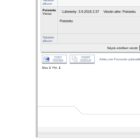
Takaisin
alkuun
Poistettu
Lähetetty: 3.9.2018 2:37
Viestin aihe: Poistettu
Vieras
Poistettu
Takaisin
alkuun
Näytä edelliset viestit:
Arkku.net Foorumin päävali
Sivu
1
Yht.
1