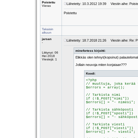
Poistettu
Lähetetty: 10.3.2012 19:39
Viestin aihe: Poiste
Vieras
Poistettu
Takaisin
alkuun
jarsan
Lähetetty: 18.7.2018 21:26
Viestin aihe: Re: 
-
minefortess kirjoitti:
Liittynyt: 06
Hei 2018
Elikkäs olen tehnyt(kopsinut) palauteloma
Viestejä: 1
Jollain neuvoja miten korjataan???
Koodi:
<?php
// muuttuja, joka kerää 
$errors = array();
// Tarkista nimi
if (!$_POST["nimi"])
$errors[] = "- nimesi";
// Tarkista sähköposti
if (!$_POST["sposti"])
$errors[] = "- sähköpost
// Tarkista viesti
if (!$_POST["viesti"])
$errors[] = "- viesti";