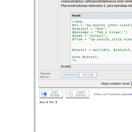
vastausketjutus sähköpostiohjelmassa esim window
Php-koodi tulostaa tulokseksi 1, joka tarkoittaa ett
Koodi:
<?php
$to = "sp-osoite johon viesti
$subject = "Koe";
$message = "Tää o kivaa!!";
$name = "Uolevi";
$from = "sp-osoite,jolta vies
$viesti = mail($to, $subject,
echo $viesti;
?>
[/code]
Takaisin
alkuun
Näytä edelliset viestit:
Arkku.net Foorumin päävali
Sivu
1
Yht.
1