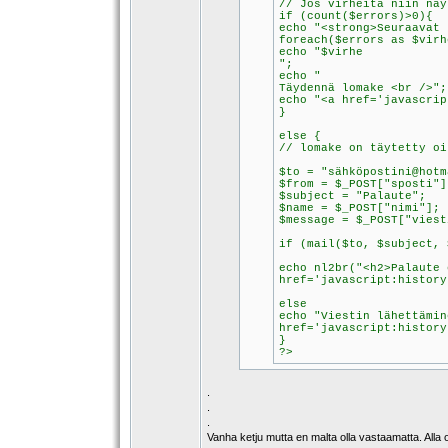
// Jos virheitä niin näy
if (count($errors)>0){
echo "<strong>Seuraavat 
foreach($errors as $virh
echo "$virhe
";
echo "
Täydennä lomake <br />";
echo "<a href='javascrip
}
else {
// lomake on täytetty oi
$to = "sähköpostini@hotm
$from = $_POST["sposti"]
$subject = "Palaute";
$name = $_POST["nimi"];
$message = $_POST["viest
if (mail($to, $subject, 
echo nl2br("<h2>Palaute 
href='javascript:history
else
echo "Viestin lähettämin
href='javascript:history
}
?>
.
.
.
Vanha ketju mutta en malta olla vastaamatta. Alla o